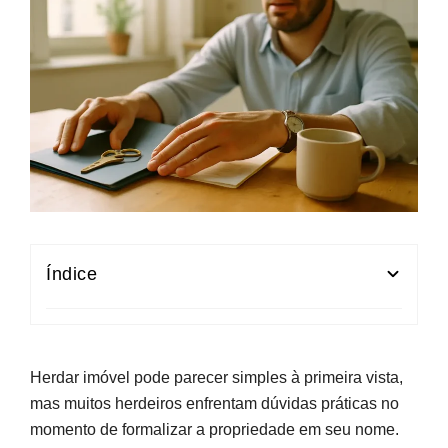
Índice
Herdar imóvel: Primeiros Passos Legais e
Fiscais
Herdar imóvel pode parecer simples à primeira vista,
Habilitação de Herdeiros e Registo de Bens:
mas muitos herdeiros enfrentam dúvidas práticas no
Como Provar a Herança
momento de formalizar a propriedade em seu nome.