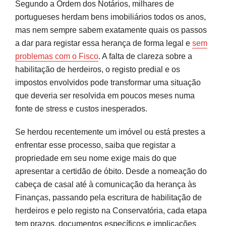
Segundo a Ordem dos Notários, milhares de
Registo Predial de Imóvel Herdado: Passar o
portugueses herdam bens imobiliários todos os anos,
Imóvel para o Seu Nome
mas nem sempre sabem exatamente quais os passos
Opção 1: Balcão das Heranças
a dar para registar essa herança de forma legal e
sem
problemas com o Fisco
. A falta de clareza sobre a
Opção 2: Registo Predial Online
habilitação de herdeiros, o registo predial e os
Opção 3: Presencialmente
impostos envolvidos pode transformar uma situação
que deveria ser resolvida em poucos meses numa
Impostos Após Herdar um Imóvel: Selo, IMI e
fonte de stress e custos inesperados.
Possíveis IMT
Se herdou recentemente um imóvel ou está prestes a
Gestão da Herança e Planeamento Futuro:
enfrentar esse processo, saiba que registar a
Partilhas e Venda
propriedade em seu nome exige mais do que
apresentar a certidão de óbito. Desde a nomeação do
Planeamento eficaz evita problemas fiscais
cabeça de casal até à comunicação da herança às
futuros
Finanças, passando pela escritura de habilitação de
Perguntas frequentes
herdeiros e pelo registo na Conservatória, cada etapa
tem prazos, documentos específicos e implicações