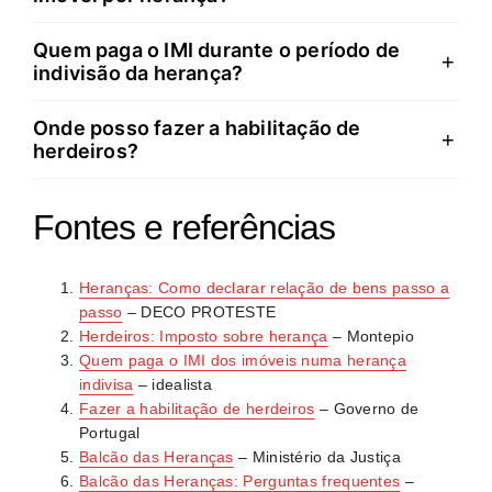
mesmo em situação de indivisão, pode inviabilizar o
acesso à isenção de IMT Jovem na compra da
Quem paga o IMI durante o período de
Normalmente não. No entanto, se numa partilha
+
primeira habitação.
indivisão da herança?
receber um quinhão superior à sua quota-parte e
pagar tornas aos restantes herdeiros, essa diferença
Onde posso fazer a habilitação de
Durante a indivisão, é o cabeça de casal quem paga o
+
pode estar sujeita a IMT.
herdeiros?
IMI, embora os custos sejam posteriormente repartidos
pelos herdeiros. Após a partilha, cada herdeiro fica
Pode fazer no Balcão das Heranças (Instituto dos
responsável pelo IMI da sua quota-parte.
Fontes e referências
Registos e Notariado), em cartório notarial ou através
do Espaço Óbito disponível em hospitais. O Balcão
Heranças: Como declarar relação de bens passo a
das Heranças é a opção mais completa por centralizar
passo
– DECO PROTESTE
vários serviços.
Herdeiros: Imposto sobre herança
– Montepio
Quem paga o IMI dos imóveis numa herança
indivisa
– idealista
Fazer a habilitação de herdeiros
– Governo de
Portugal
Balcão das Heranças
– Ministério da Justiça
Balcão das Heranças: Perguntas frequentes
–