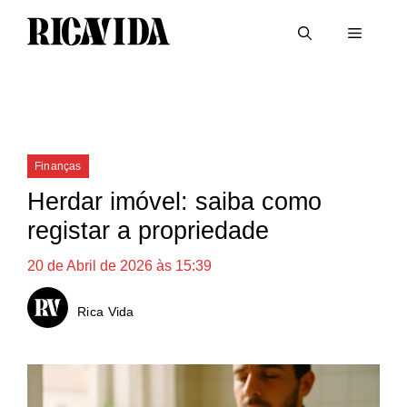
Saltar
Menu
para
o
conteúdo
Categorias
Finanças
Herdar imóvel: saiba como
registar a propriedade
20 de Abril de 2026 às 15:39
Rica Vida