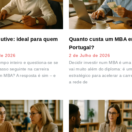
tive: ideal para quem
Quanto custa um MBA 
Portugal?
de 2026
2 de Julho de 2026
empo inteiro e questiona-se se
Decidir investir num MBA é uma
asso seguinte na carreira
vai muito além do diploma: é u
m MBA? A resposta é sim – e
estratégico para acelerar a carr
a rede de