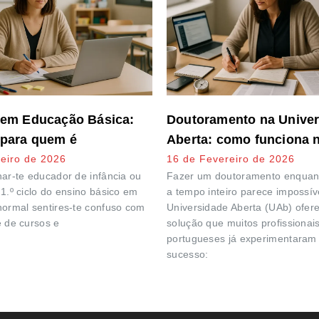
 em Educação Básica:
Doutoramento na Unive
 para quem é
Aberta: como funciona n
eiro de 2026
16 de Fevereiro de 2026
nar-te educador de infância ou
Fazer um doutoramento enquant
1.º ciclo do ensino básico em
a tempo inteiro parece impossív
normal sentires-te confuso com
Universidade Aberta (UAb) ofe
e de cursos e
solução que muitos profissionai
portugueses já experimentaram
sucesso: