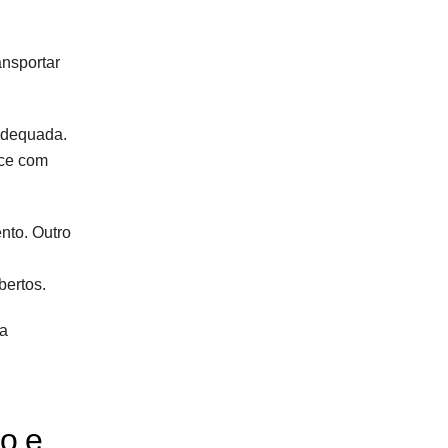
ansportar
 adequada.
ece com
nto. Outro
bertos.
ia
ão e