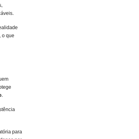
s,
cáveis.
ealidade
, o que
luem
otege
o
.
stência
tória para