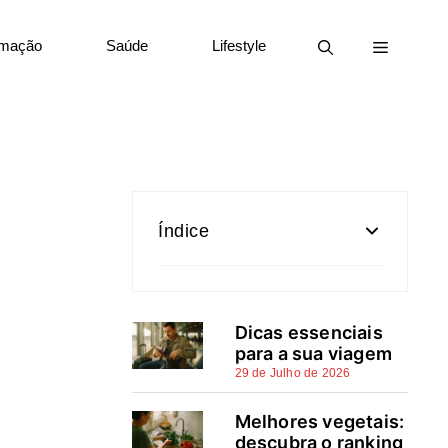
rmação
Saúde
Lifestyle
Índice
O que é (e o que não é) um
seguro contra todos os riscos
Dicas essenciais
para a sua viagem
Principais coberturas:
29 de Julho de 2026
automóvel, casa e obras
Melhores vegetais:
Exclusões e limitações: o que
descubra o ranking