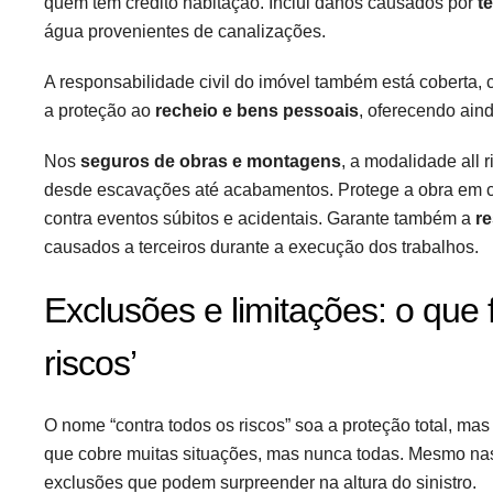
quem tem crédito habitação. Inclui danos causados por
t
água provenientes de canalizações.
A responsabilidade civil do imóvel também está coberta, c
a proteção ao
recheio e bens pessoais
, oferecendo ain
Nos
seguros de obras e montagens
, a modalidade all 
desde escavações até acabamentos. Protege a obra em cu
contra eventos súbitos e acidentais. Garante também a
re
causados a terceiros durante a execução dos trabalhos.
Exclusões e limitações: o que 
riscos’
O nome “contra todos os riscos” soa a proteção total, mas
que cobre muitas situações, mas nunca todas. Mesmo na
exclusões que podem surpreender na altura do sinistro.