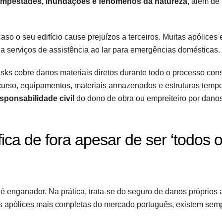
empestades, inundações e fenómenos da natureza
, além de
aso o seu edifício cause prejuízos a terceiros. Muitas apólice
da serviços de assistência ao lar para emergências domésticas.
risks cobre danos materiais diretos durante todo o processo cons
rso, equipamentos, materiais armazenados e estruturas tempo
sponsabilidade civil
do dono de obra ou empreiteiro por dano
fica de fora apesar de ser ‘todos 
 é enganador. Na prática, trata-se do seguro de danos próprios 
s apólices mais completas do mercado português, existem sem