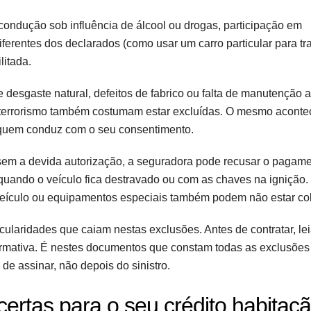
ndução sob influência de álcool ou drogas, participação em
iferentes dos declarados (como usar um carro particular para tr
litada.
 desgaste natural, defeitos de fabrico ou falta de manutenção
e terrorismo também costumam estar excluídas. O mesmo acont
 quem conduz com o seu consentimento.
s sem a devida autorização, a seguradora pode recusar o pagame
 quando o veículo fica destravado ou com as chaves na ignição.
veículo ou equipamentos especiais também podem não estar co
ticularidades que caiam nestas exclusões. Antes de contratar, le
formativa. É nestes documentos que constam todas as exclusões
de assinar, não depois do sinistro.
ertas para o seu crédito habitaç