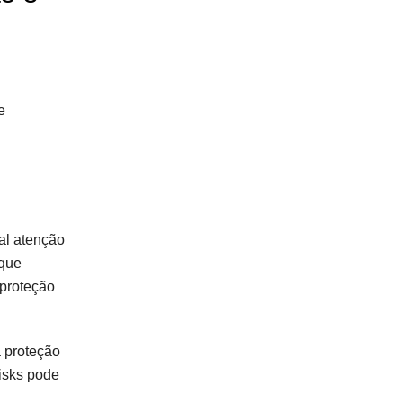
e
al atenção
 que
 proteção
a proteção
risks pode