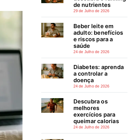
fica de fora apesar de ser
de nutrientes
'todos os riscos'
29 de Julho de 2026
Como escolher as coberturas
Beber leite em
adulto: benefícios
certas para o seu crédito
e riscos para a
habitação e dia a dia
saúde
24 de Julho de 2026
Proteja o que é seu com o
seguro contra todos os riscos
Diabetes: aprenda
a controlar a
Perguntas frequentes
doença
24 de Julho de 2026
Fontes e referências
Descubra os
melhores
exercícios para
queimar calorias
24 de Julho de 2026