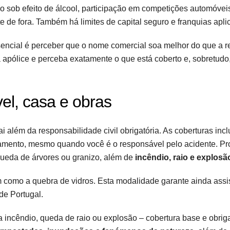
o sob efeito de álcool, participação em competições automóvei
 de fora. Também há limites de capital seguro e franquias apli
ssencial é perceber que o nome comercial soa melhor do que a r
e a apólice e perceba exatamente o que está coberto e, sobretudo
el, casa e obras
i além da responsabilidade civil obrigatória. As coberturas inc
tamento, mesmo quando você é o responsável pelo acidente. Pr
eda de árvores ou granizo, além de
incêndio, raio e explosã
 como a quebra de vidros. Esta modalidade garante ainda assi
de Portugal.
a incêndio, queda de raio ou explosão – cobertura base e obriga