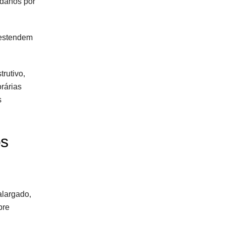
 danos por
s estendem
trutivo,
rárias
s
os
alargado,
pre