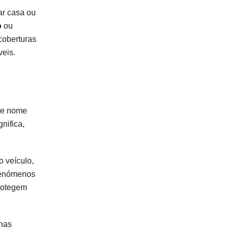
ar casa ou
o
ou
coberturas
veis.
ste nome
nifica,
o veículo,
 fenómenos
protegem
 nas