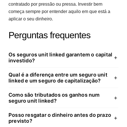
contratado por pressão ou pressa. Investir bem
começa sempre por entender aquilo em que está a
aplicar o seu dinheiro.
Perguntas frequentes
Os seguros unit linked garantem o capital
+
investido?
Qual é a diferença entre um seguro unit
Não, os seguros unit linked não garantem o capital
+
linked e um seguro de capitalização?
investido. O valor final depende inteiramente do
desempenho dos fundos de investimento escolhidos,
Como são tributados os ganhos num
A principal diferença reside na garantia de capital e
+
o que significa que pode perder parte ou a totalidade
seguro unit linked?
rentabilidade. Os seguros de capitalização oferecem
do montante aplicado se os mercados registarem
capital garantido e uma taxa mínima definida,
quedas significativas.
Posso resgatar o dinheiro antes do prazo
Os ganhos são tributados como rendimentos de
+
enquanto os unit linked não garantem nada, mas
previsto?
capitais à taxa de 28% no momento do resgate.
oferecem potencial de retorno superior através da