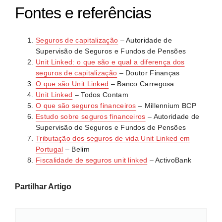
Avalie três critérios essenciais: o seu horizonte
reduzida dos ganhos em função do prazo de
Fontes e referências
temporal (mínimo 5 anos), a sua tolerância ao risco
manutenção do contrato.
(capacidade para aceitar perdas temporárias) e a
Seguros de capitalização
– Autoridade de
compreensão clara de todos os custos envolvidos. Se
Supervisão de Seguros e Fundos de Pensões
algum destes pontos levantar dúvidas, procure
Unit Linked: o que são e qual a diferença dos
alternativas mais conservadoras ou adie a decisão até
seguros de capitalização
– Doutor Finanças
estar seguro.
O que são Unit Linked
– Banco Carregosa
Unit Linked
– Todos Contam
O que são seguros financeiros
– Millennium BCP
Estudo sobre seguros financeiros
– Autoridade de
Supervisão de Seguros e Fundos de Pensões
Tributação dos seguros de vida Unit Linked em
Portugal
– Belim
Fiscalidade de seguros unit linked
– ActivoBank
Partilhar Artigo