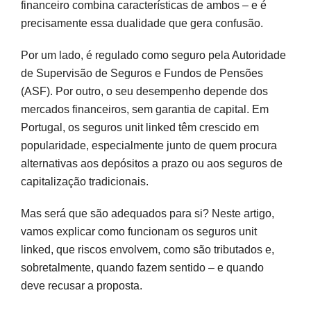
financeiro combina características de ambos – e é
seguros
precisamente essa dualidade que gera confusão.
Principais diferenças face a outros seguros financeiros
Por um lado, é regulado como seguro pela Autoridade
Fiscalidade dos Unit Linked em Portugal
de Supervisão de Seguros e Fundos de Pensões
(ASF). Por outro, o seu desempenho depende dos
Quando fazem sentido (e quando deve dizer
mercados financeiros, sem garantia de capital. Em
não)
Portugal, os seguros unit linked têm crescido em
Situações em que deve recusar
popularidade, especialmente junto de quem procura
alternativas aos depósitos a prazo ou aos seguros de
Decidir com conhecimento, não por pressão
capitalização tradicionais.
Perguntas frequentes
Mas será que são adequados para si? Neste artigo,
vamos explicar como funcionam os seguros unit
Fontes e referências
linked, que riscos envolvem, como são tributados e,
sobretalmente, quando fazem sentido – e quando
deve recusar a proposta.