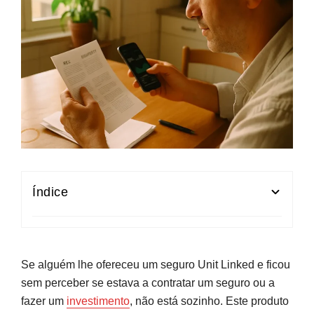
Índice
O que é afinal um seguro Unit Linked?
Como funcionam na prática: prémios, fundos e
Se alguém lhe ofereceu um seguro Unit Linked e ficou
resgates
sem perceber se estava a contratar um seguro ou a
fazer um
investimento
, não está sozinho. Este produto
Riscos, garantias e diferenças face a outros