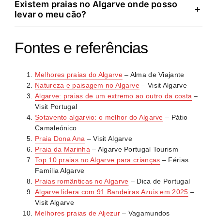
Existem praias no Algarve onde posso
O Sotavento tem praias extensas, mar calmo, águas
+
Barlavento e Costa Vicentina, a ondulação e correntes
água, protetor solar e snacks quando visitares praias
levar o meu cão?
mais quentes e paisagem plana dominada por dunas
são mais intensas. Praias sem vigilância exigem
remotas.
e Ria Formosa. O Barlavento caracteriza-se por
precaução redobrada. Nunca nades sozinho em
Sim, embora as opções sejam limitadas. A Praia para
falésias alaranjadas, enseadas protegidas, águas
Fontes e referências
praias desertas ou com mar agitado.
Cães de Quarteira e algumas zonas específicas em
mais frescas e cenários rochosos dramáticos. A
Vila Real de Santo António permitem a entrada de
escolha depende do tipo de experiência: tranquilidade
Melhores praias do Algarve
– Alma de Viajante
animais. Fora da época balnear (outubro a maio),
familiar versus beleza cénica.
Natureza e paisagem no Algarve
– Visit Algarve
muitas praias toleram cães, mas confirma sempre a
Algarve: praias de um extremo ao outro da costa
–
regulamentação local. Praias isoladas na Costa
Visit Portugal
Vicentina oferecem maior liberdade, embora sem
Sotavento algarvio: o melhor do Algarve
– Pátio
garantia oficial.
Camaleónico
Praia Dona Ana
– Visit Algarve
Praia da Marinha
– Algarve Portugal Tourism
Top 10 praias no Algarve para crianças
– Férias
Família Algarve
Praias românticas no Algarve
– Dica de Portugal
Algarve lidera com 91 Bandeiras Azuis em 2025
–
Visit Algarve
Melhores praias de Aljezur
– Vagamundos