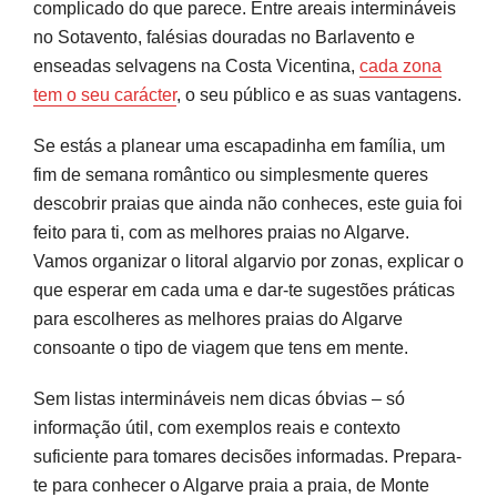
complicado do que parece. Entre areais intermináveis
Barlavento: falésias, enseadas icónicas e
no Sotavento, falésias douradas no Barlavento e
praias para todos os estilos
enseadas selvagens na Costa Vicentina,
cada zona
tem o seu carácter
, o seu público e as suas vantagens.
Praias para famílias e casais: escolhas certas
consoante a companhia
Se estás a planear uma escapadinha em família, um
fim de semana romântico ou simplesmente queres
Praias secretas e pouco conhecidas: Algarve
descobrir praias que ainda não conheces, este guia foi
fora do óbvio
feito para ti, com as melhores praias no Algarve.
Vamos organizar o litoral algarvio por zonas, explicar o
Organiza o teu roteiro sem stress
que esperar em cada uma e dar-te sugestões práticas
Perguntas frequentes
para escolheres as melhores praias do Algarve
consoante o tipo de viagem que tens em mente.
Fontes e referências
Sem listas intermináveis nem dicas óbvias – só
informação útil, com exemplos reais e contexto
suficiente para tomares decisões informadas. Prepara-
te para conhecer o Algarve praia a praia, de Monte