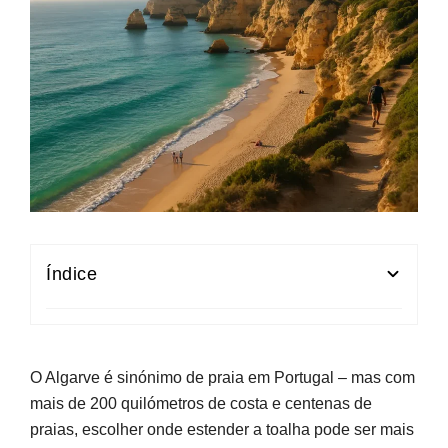
Índice
Algarve de lés a lés: como está organizado este
guia de praias
O Algarve é sinónimo de praia em Portugal – mas com
Praias no Algarve: areais extensos e mar calmo
mais de 200 quilómetros de costa e centenas de
para famílias
praias, escolher onde estender a toalha pode ser mais