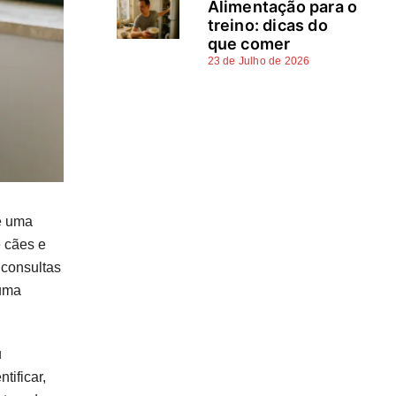
Alimentação para o
Fontes e referências
treino: dicas do
que comer
23 de Julho de 2026
e uma
e cães e
 consultas
 uma
u
tificar,