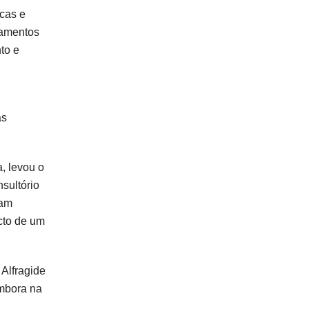
icas e
pamentos
to e
as
, levou o
nsultório
ram
cto de um
 Alfragide
embora na