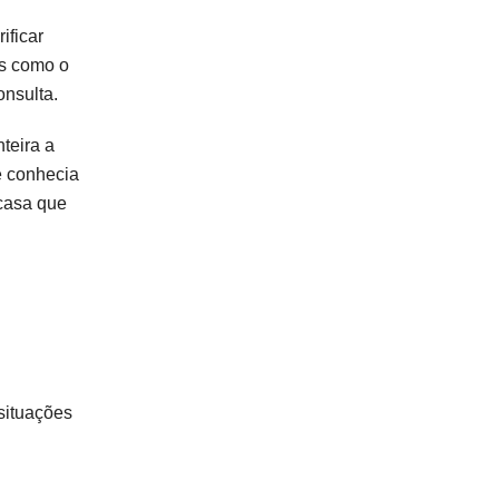
ificar
as como o
onsulta.
teira a
e conhecia
 casa que
situações