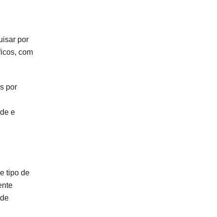
uisar por
ficos, com
s por
ade e
e tipo de
ente
 de