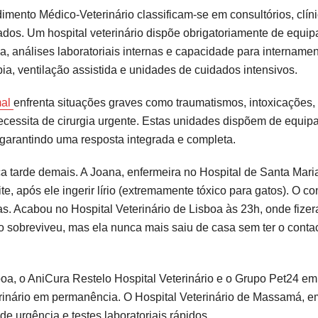
mento Médico-Veterinário classificam-se em consultórios, clín
pados. Um hospital veterinário dispõe obrigatoriamente de equi
a, análises laboratoriais internas e capacidade para internamen
a, ventilação assistida e unidades de cuidados intensivos.
mal
enfrenta situações graves como traumatismos, intoxicações,
ecessita de cirurgia urgente. Estas unidades dispõem de equip
, garantindo uma resposta integrada e completa.
 tarde demais. A Joana, enfermeira no Hospital de Santa Maria
, após ele ingerir lírio (extremamente tóxico para gatos). O co
das. Acabou no Hospital Veterinário de Lisboa às 23h, onde fize
to sobreviveu, mas ela nunca mais saiu de casa sem ter o conta
oa, o AniCura Restelo Hospital Veterinário e o Grupo Pet24 em
rinário em permanência. O Hospital Veterinário de Massamá, 
de urgência e testes laboratoriais rápidos.