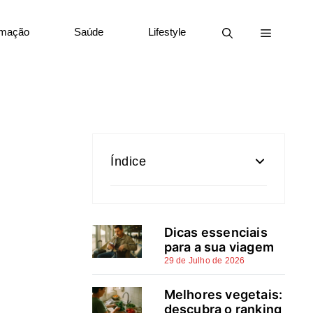
rmação
Saúde
Lifestyle
Índice
Como escolher veterinários
em Lisboa: critérios
Dicas essenciais
essenciais
para a sua viagem
29 de Julho de 2026
Clínicas veterinárias em
Lisboa: diretórios e opções
Melhores vegetais:
por bairro
descubra o ranking