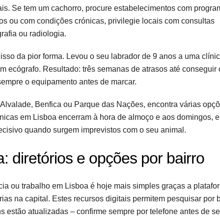
ais. Se tem um cachorro, procure estabelecimentos com progra
s ou com condições crónicas, privilegie locais com consultas
afia ou radiologia.
isso da pior forma. Levou o seu labrador de 9 anos a uma clíni
am ecógrafo. Resultado: três semanas de atrasos até conseguir 
sempre o equipamento antes de marcar.
 Alvalade, Benfica ou Parque das Nações, encontra várias opç
clínicas em Lisboa encerram à hora de almoço e aos domingos, 
ecisivo quando surgem imprevistos com o seu animal.
: diretórios e opções por bairro
cia ou trabalho em Lisboa é hoje mais simples graças a platafo
ias na capital. Estes recursos digitais permitem pesquisar por ba
s estão atualizadas – confirme sempre por telefone antes de se