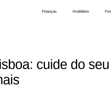
Finanças
Imobiliário
Fo
isboa: cuide do seu
nais