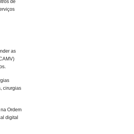
ntros de
serviços
ender as
 (CAMV)
os.
rgias
 cirurgias
to na Ordem
l digital