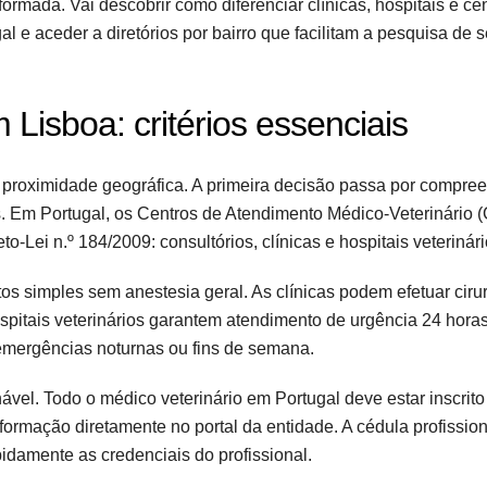
ormada. Vai descobrir como diferenciar clínicas, hospitais e ce
al e aceder a diretórios por bairro que facilitam a pesquisa de 
Lisboa: critérios essenciais
proximidade geográfica. A primeira decisão passa por compre
is. Em Portugal, os Centros de Atendimento Médico-Veterinário
-Lei n.º 184/2009: consultórios, clínicas e hospitais veterinári
s simples sem anestesia geral. As clínicas podem efetuar ciru
pitais veterinários garantem atendimento de urgência 24 horas,
emergências noturnas ou fins de semana.
nável. Todo o médico veterinário em Portugal deve estar inscri
ormação diretamente no portal da entidade. A cédula profissiona
pidamente as credenciais do profissional.