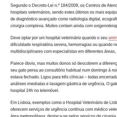
Segundo o Decreto-Lei n.º 184/2009, os Centros de Atendi
hospitais veterinários, sendo estes últimos os mais equi
de diagnóstico avançado como radiologia digital, ecografi
cirurgia complexa. Muitos contam ainda com oxigenoterapi
Deve optar por um hospital veterinário quando o seu
ani
dificuldade respiratória severa, hemorragias ou quando n
multidisciplinares com especialistas em diferentes áreas
Parece óbvio, mas muitos donos só descobrem a diferença
seu gato persa ao consultório habitual num domingo à noite
estava fechado. Ligou para três clínicas – todas encerra
análises imediatas e lavagem gástrica de urgência. O ga
hospital 24h no telemóvel.
Em Lisboa, exemplos como o Hospital Veterinário de Lisb
oferecem serviços de urgência contínua com médico vete
área metropolitana, destaca-se pelos serviços de cirurgia 