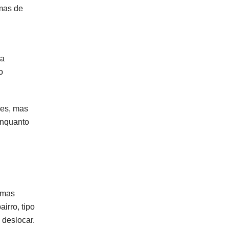
mas de
ca
o
ões, mas
enquanto
rmas
irro, tipo
 deslocar.