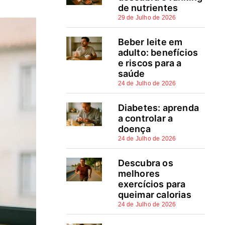
de nutrientes
Diretórios especializados para
29 de Julho de 2026
Lisboa
Beber leite em
Pesquisa por bairro e especialidade
adulto: benefícios
Hospitais veterinários 24h em
e riscos para a
saúde
Lisboa: urgências e cuidados
24 de Julho de 2026
avançados
Diabetes: aprenda
Verificar credibilidade e
a controlar a
enquadramento legal dos
doença
serviços veterinários
24 de Julho de 2026
Critérios práticos garantem
Descubra os
melhores
escolhas seguras e
exercícios para
informadas
queimar calorias
24 de Julho de 2026
Perguntas frequentes