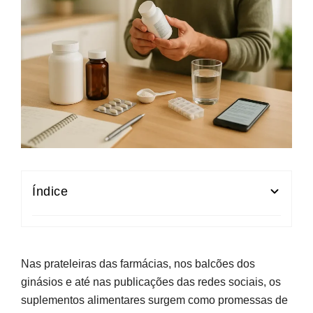
Índice
O que são suplementos alimentares e quando
fazem sentido
Nas prateleiras das farmácias, nos balcões dos
Principais tipos para quem treina: proteína,
ginásios e até nas publicações das redes sociais, os
creatina e outros
suplementos alimentares surgem como promessas de