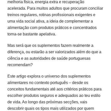
melhoria física, energia extra e recuperação
Segurança, riscos e produtos a evitar
acelerada. Para muitos adultos que procuram conciliar
treinos regulares, rotinas profissionais exigentes e
Como escolher suplementos em Portugal:
uma vida social ativa, a ideia de complementar a
rótulos, lei e apoio profissional
alimentação com produtos práticos e concentrados
O que o rótulo deve conter
torna-se bastante apelativa.
Alegações de saúde: o que pode e não pode estar escrito
Mas será que os suplementos fazem realmente a
Como cruzar informações com fontes oficiais
diferença, ou estarão a ser valorizados além do que a
ciência e as autoridades de saúde portuguesas
Decisões informadas para saúde sustentável
recomendam?
Perguntas frequentes
Este artigo explora o universo dos suplementos
alimentares no contexto português – desde os
Fontes e referências
conceitos fundamentais até aos critérios práticos para
escolher produtos seguros e adequados ao teu estilo
de vida. Ao longo das próximas secções, vais
descobrir quais os tipos mais utilizados por quem