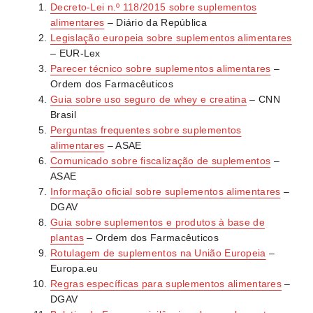
Decreto-Lei n.º 118/2015 sobre suplementos
nacional de farmacovigilância. Esta informação ajuda
alimentares
– Diário da República
as autoridades a monitorizar a segurança dos
Legislação europeia sobre suplementos alimentares
produtos no mercado.
– EUR-Lex
Parecer técnico sobre suplementos alimentares
–
Ordem dos Farmacêuticos
Guia sobre uso seguro de whey e creatina
– CNN
Brasil
Perguntas frequentes sobre suplementos
alimentares
– ASAE
Comunicado sobre fiscalização de suplementos
–
ASAE
Informação oficial sobre suplementos alimentares
–
DGAV
Guia sobre suplementos e produtos à base de
plantas
– Ordem dos Farmacêuticos
Rotulagem de suplementos na União Europeia
–
Europa.eu
Regras específicas para suplementos alimentares
–
DGAV