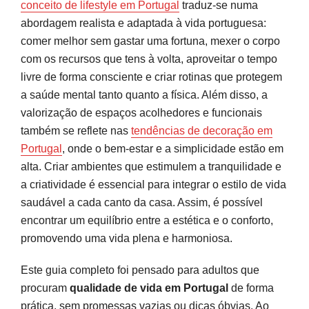
conceito de lifestyle em Portugal
traduz-se numa
Alimentação no dia a dia: como comer melhor
abordagem realista e adaptada à vida portuguesa:
sem gastar muito
comer melhor sem gastar uma fortuna, mexer o corpo
com os recursos que tens à volta, aproveitar o tempo
Gastronomia saudável ao estilo português:
livre de forma consciente e criar rotinas que protegem
reinventar sem perder o sabor
a saúde mental tanto quanto a física. Além disso, a
valorização de espaços acolhedores e funcionais
Atividade física e combate ao sedentarismo:
também se reflete nas
tendências de decoração em
mexer-se mais em contexto real
Portugal
, onde o bem-estar e a simplicidade estão em
Fitness com orçamento controlado: ginásios,
alta. Criar ambientes que estimulem a tranquilidade e
treino em casa e espaços públicos
a criatividade é essencial para integrar o estilo de vida
saudável a cada canto da casa. Assim, é possível
Ginásios low cost: o equilíbrio entre estrutura e preço
encontrar um equilíbrio entre a estética e o conforto,
Treino em casa: flexibilidade com investimento inicial
promovendo uma vida plena e harmoniosa.
Espaços públicos: a opção gratuita e ao ar livre
Este guia completo foi pensado para adultos que
Bem-estar mental e equilíbrio emocional: cuidar
procuram
qualidade de vida em Portugal
de forma
da cabeça para cuidar do resto
prática, sem promessas vazias ou dicas óbvias. Ao