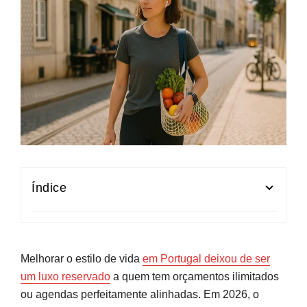
Índice
Por onde começar: o que é "lifestyle" em
Portugal em 2026?
Melhorar o estilo de vida
em Portugal deixou de ser
Fundamentos de uma vida saudável: hábitos
um luxo reservado
a quem tem orçamentos ilimitados
que sustentam tudo o resto
ou agendas perfeitamente alinhadas. Em 2026, o