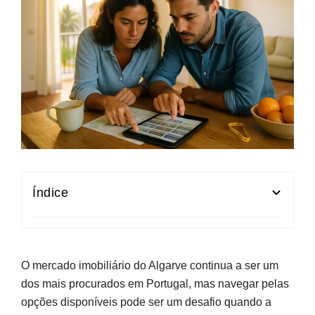
Índice
Mercado Imobiliário do Algarve em 2026
Preços de Compra na Região
O mercado imobiliário do Algarve continua a ser um
dos mais procurados em Portugal, mas navegar pelas
Mercado de Arrendamento no Algarve
opções disponíveis pode ser um desafio quando a