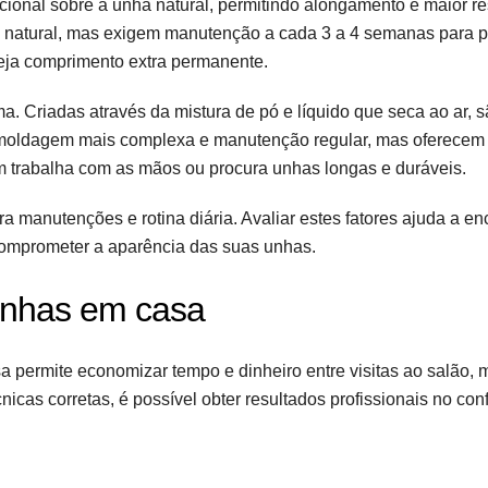
ional sobre a unha natural, permitindo alongamento e maior re
cia natural, mas exigem manutenção a cada 3 a 4 semanas para 
seja comprimento extra permanente.
. Criadas através da mistura de pó e líquido que seca ao ar, 
 moldagem mais complexa e manutenção regular, mas oferecem
m trabalha com as mãos ou procura unhas longas e duráveis.
 manutenções e rotina diária. Avaliar estes fatores ajuda a en
 comprometer a aparência das suas unhas.
unhas em casa
a permite economizar tempo e dinheiro entre visitas ao salão,
cas corretas, é possível obter resultados profissionais no conf