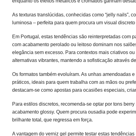
enquanto os efeitos metálicos e cromados ganham destaq
As texturas translúcidas, conhecidas como “jelly nails”,
luminosa – perfeita para quem procura um visual discre
Em Portugal, estas tendências são reinterpretadas com pa
com acabamento perolado ou leitoso dominam nos salões
elegância sem excesso. Para contextos mais criativos ou
alternativas vibrantes, mantendo a sofisticação através d
Os formatos também evoluíram. As unhas amendoadas e o
práticos, ideais para quem trabalha com as mãos ou pref
destacam-se como apostas para ocasiões especiais, crian
Para estilos discretos, recomenda-se optar por tons ber
acabamento glossy. Quem procura ousadia pode experiment
brilhante total, que regressa em força.
A vantagem do verniz gel permite testar estas tendência