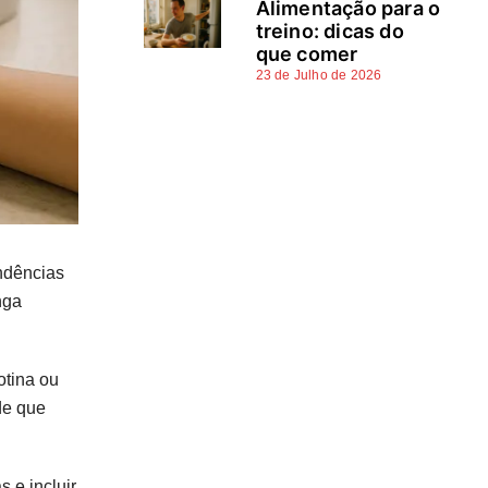
Alimentação para o
unhas saudáveis e bonitas
treino: dicas do
que comer
Perguntas frequentes
23 de Julho de 2026
Fontes e referências
endências
nga
otina ou
de que
 e incluir