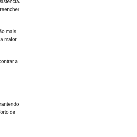
sistência.
preencher
são mais
 a maior
contrar a
 mantendo
orto de