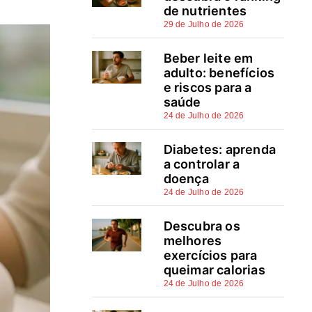
Tipos de manicure: verniz
de nutrientes
normal, verniz gel, gel e afins
29 de Julho de 2026
Cuidados essenciais com as
Beber leite em
adulto: benefícios
unhas em casa
e riscos para a
saúde
Preparação: a base de tudo
24 de Julho de 2026
Cuidado com as cutículas
Diabetes: aprenda
Aplicação e proteção do verniz
a controlar a
doença
Hidratação diária
24 de Julho de 2026
Salões, segurança e
Descubra os
regulamentação em Portugal
melhores
exercícios para
Produtos e marcas para
queimar calorias
unhas no mercado português
24 de Julho de 2026
Escolhas informadas mantêm