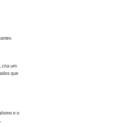
rantes
, cria um
cados que
alismo e o
,