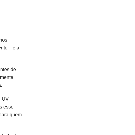
 nos
nto – e a
entes de
lmente
.
u UV,
ós esse
 para quem