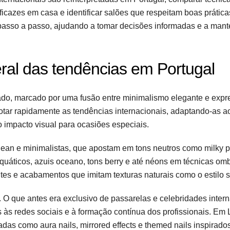
eficazes em casa e identificar salões que respeitam boas prática
a passo a passo, ajudando a tomar decisões informadas e a man
al das tendências em Portugal
ado, marcado por uma fusão entre minimalismo elegante e exp
dotar rapidamente as tendências internacionais, adaptando-as a
 o impacto visual para ocasiões especiais.
 clean e minimalistas, que apostam em tons neutros como milky 
quáticos, azuis oceano, tons berry e até néons em técnicas omb
entes e acabamentos que imitam texturas naturais como o estilo s
O que antes era exclusivo de passarelas e celebridades intern
às redes sociais e à formação contínua dos profissionais. Em 
adas como aura nails, mirrored effects e themed nails inspirad