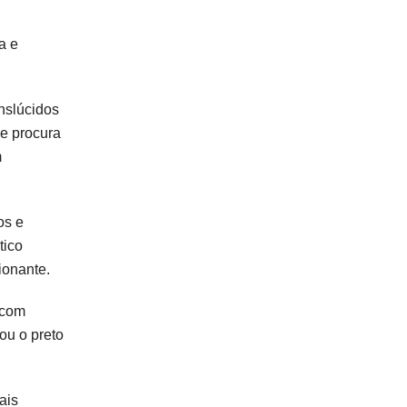
a e
anslúcidos
e procura
m
os e
tico
ionante.
 com
ou o preto
ais