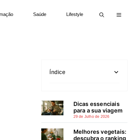
rmação
Saúde
Lifestyle
Índice
Unhas em 2026: panorama
geral das tendências em
Dicas essenciais
Portugal
para a sua viagem
29 de Julho de 2026
Tendências de nail art: cores,
efeitos e formatos
Melhores vegetais:
descubra o ranking