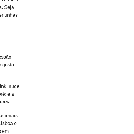
s. Seja
ter unhas
ressão
o gosto
pink, nude
ré; e a
ereia.
acionais
Lisboa e
os em