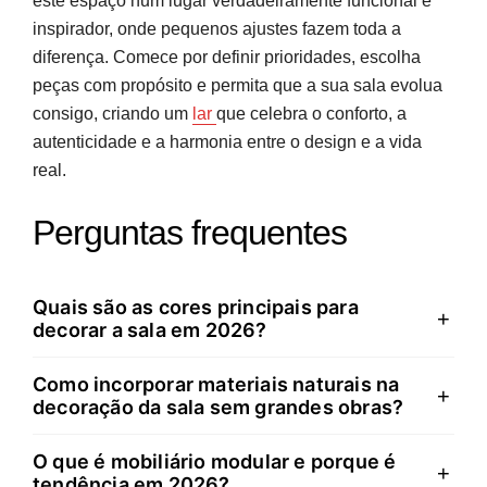
este espaço num lugar verdadeiramente funcional e
inspirador, onde pequenos ajustes fazem toda a
diferença. Comece por definir prioridades, escolha
peças com propósito e permita que a sua sala evolua
consigo, criando um
lar
que celebra o conforto, a
autenticidade e a harmonia entre o design e a vida
real.
Perguntas frequentes
Quais são as cores principais para
+
decorar a sala em 2026?
Como incorporar materiais naturais na
As cores principais são tons terrosos, verdes naturais
+
decoração da sala sem grandes obras?
e neutros acolhedores. Terracota, castanho-couro,
areia, verde sálvia e verde oliva substituem os
O que é mobiliário modular e porque é
Comece pelos têxteis: cortinas em linho, tapetes em
+
cinzentos frios, criando ambientes que transmitem
tendência em 2026?