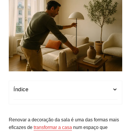
Índice
Antes de reformar: pensar na nova decoração
da sala em 2026
Renovar a decoração da sala é uma das formas mais
Os tons em alta para salas em 2026: terra,
eficazes de
transformar a casa
num espaço que