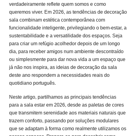
verdes e neutros acolhedores
verdadeiramente reflete quem somos e como
queremos viver. Em 2026, as tendências de decoração
Materiais naturais e texturas para o conforto:
sala combinam estética contemporânea com
madeira, pedra e tecidos
funcionalidade inteligente, privilegiando o bem-estar, a
Madeira: calor e versatilidade
sustentabilidade e a versatilidade dos espaços. Seja
para criar um refúgio acolhedor depois de um longo
Pedra: elegância e permanência
dia, para receber amigos num ambiente descontraído
Têxteis naturais: conforto tátil
ou simplesmente para dar nova vida a um espaço que
já não nos inspira, as ideias de decoração da sala
Mobiliário modular e espaços multifuncionais:
deste ano respondem a necessidades reais do
versatilidade na sala
quotidiano português.
Estilo e bem-estar: suavidade, personalização e
Neste artigo, partilhamos as principais tendências
sustentabilidade
para a sala estar em 2026, desde as paletas de cores
que transmitem serenidade aos materiais naturais que
Criar um espaço que evolui consigo
trazem conforto, passando por soluções modulares
Perguntas frequentes
que se adaptam à forma como realmente utilizamos os