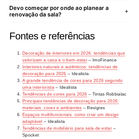
Escolha peças atemporais em vez de seguir modas
complementos. Estas intervenções pontuais
Devo começar por onde ao planear a
Formas orgânicas com linhas suaves promovem
+
passageiras, investindo em qualidade e durabilidade.
transformam o ambiente sem exigir investimentos
renovação da sala?
tranquilidade e bem-estar emocional. Sofás
Reutilize e reaproveite móveis existentes sempre que
elevados nem obras estruturais.
curvilíneos, mesas com cantos arredondados e
possível. Esta filosofia reduz o impacto ambiental e
Defina objetivos claros: a sala será para convívio,
elementos inspirados na natureza criam fluidez e
Fontes e referências
garante que o espaço permanece relevante ao longo
relaxamento ou ambos? Esta resposta determina
acolhimento, substituindo a rigidez geométrica. Esta
do tempo.
escolhas práticas como disposição de móveis e
abordagem torna a sala num espaço que favorece o
Decoração de interiores em 2026: tendências que
iluminação. Faça depois um inventário do que já
relaxamento e o conforto quotidiano.
valorizam a casa e o bem-estar
– ImoFinance
possui, identificando o que ainda serve e o que deve
Interiores naturais e autênticos: tendências de
ser substituído. Planear com intenção evita gastos
decoração para 2026
– Idealista
desnecessários e garante que a renovação reflete
A grande tendência de cores para 2026 segundo
verdadeiramente o seu estilo de vida.
uma interiorista
– Idealista
Tendências de cores para 2026
– Tintas Robbialac
Principais tendências de decoração para 2026:
materiais, cores e ambientes
– Revigres
Espaços multifuncionais: como criar um design
adaptável
– Idealista
Tendências de mobiliário para sala de estar
–
Spocket