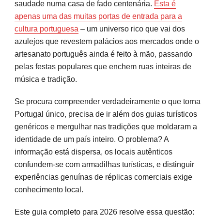
saudade numa casa de fado centenária.
Esta é
Descubra o Fado em Lisboa Hoje: Locais,
apenas uma das muitas portas de entrada para a
Casas e Experiências Verídicas
cultura portuguesa
– um universo rico que vai dos
azulejos que revestem palácios aos mercados onde o
O Impacto do Fado no Turismo e na Economia
artesanato português ainda é feito à mão, passando
Cultural de Lisboa
pelas festas populares que enchem ruas inteiras de
música e tradição.
Onde Vivenciar a Cultura Portuguesa em 2026:
Festas, Eventos e Festivais
Se procura compreender verdadeiramente o que torna
Junho: O mês imperdível das Festas de Lisboa
Portugal único, precisa de ir além dos guias turísticos
genéricos e mergulhar nas tradições que moldaram a
Festivais além da capital
identidade de um país inteiro. O problema? A
Como integrar estas celebrações no seu quotidiano
informação está dispersa, os locais autênticos
confundem-se com armadilhas turísticas, e distinguir
Aprofundar a Conexão com a Cultura
experiências genuínas de réplicas comerciais exige
Portuguesa Além do Fado
conhecimento local.
Construir uma Relação Genuína com as
Este guia completo para 2026 resolve essa questão:
Tradições Portuguesas