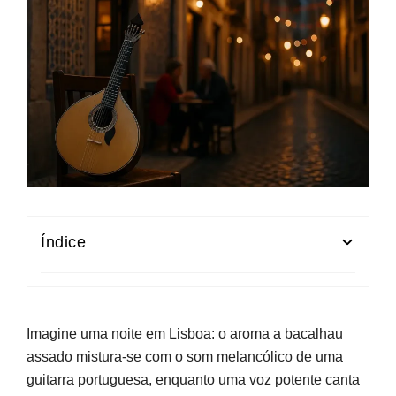
Índice
O que é o Fado em Lisboa e a sua Importância
na Cultura Portuguesa
Imagine uma noite em Lisboa: o aroma a bacalhau
A Evolução Histórica do Fado: De Lisboa ao
assado mistura-se com o som melancólico de uma
Reconhecimento Mundial
guitarra portuguesa, enquanto uma voz potente canta