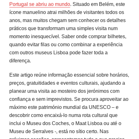
Mundial
Portugal se abriu ao mundo
. Situado em Belém, este
ícone manuelino atrai milhões de visitantes todos os
Como visitar: horários, dias de encerramento e
anos, mas muitos chegam sem conhecer os detalhes
melhores momentos para ir
práticos que transformam uma simples visita num
momento inesquecível. Saber onde comprar bilhetes,
Bilhetes, preços, gratuitidades e combinações
quando evitar filas ou como combinar a experiência
com outros museus
com outros museus Lisboa pode fazer toda a
diferença.
Eventos, experiências culturais e como tirar
mais partido da visita
Este artigo reúne informação essencial sobre horários,
preços, gratuitidades e eventos culturais, ajudando a
Planear bem transforma a visita em memória
planear uma visita ao mosteiro dos jerónimos com
Perguntas frequentes
confiança e sem imprevistos. Se procura aproveitar ao
máximo este património mundial da UNESCO – e
Fontes e referências
descobrir como encaixá-lo numa rota cultural que
inclui o Museu dos Coches, o Maat Lisboa ou até o
Museu de Serralves -, está no sítio certo. Nas