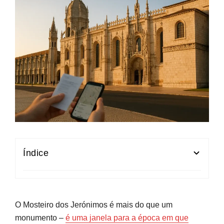
Índice
Porque o Mosteiro dos Jerónimos é paragem
obrigatória em Lisboa
O Mosteiro dos Jerónimos é mais do que um
História, arquitetura e o estatuto de Património
monumento –
é uma janela para a época em que