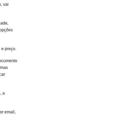
, vai
dade,
 opções
 e preço.
 documento
gumas
car
, a
or email,