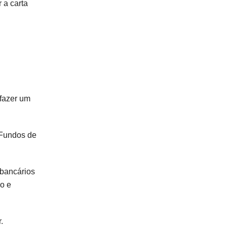
 a carta
 fazer um
 Fundos de
 bancários
ço e
.