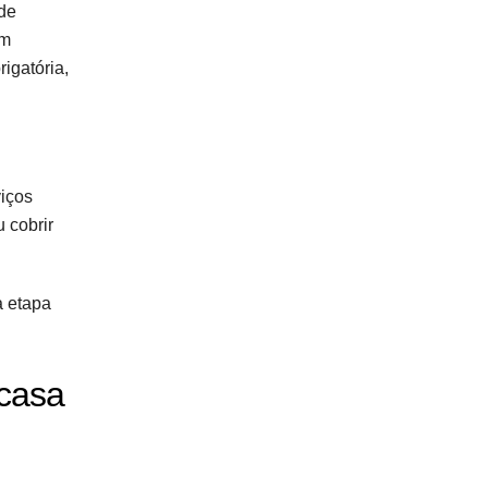
 de
ém
igatória,
viços
 cobrir
a etapa
 casa