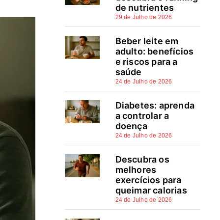
Passo-a-passo para contratar
de nutrientes
o seguro auto online sem sair
29 de Julho de 2026
de casa
Beber leite em
adulto: benefícios
Cuidados essenciais e
e riscos para a
confirmações finais ao fazer
saúde
seguro auto online
24 de Julho de 2026
Proteja o seu veículo com
Diabetes: aprenda
escolhas informadas
a controlar a
doença
Perguntas frequentes
24 de Julho de 2026
Fontes e referências
Descubra os
melhores
exercícios para
queimar calorias
24 de Julho de 2026