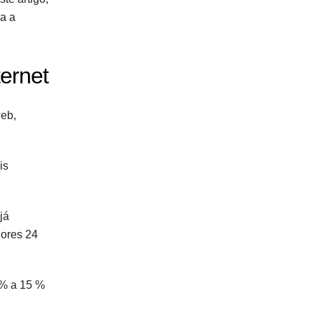
ma a
ernet
web,
is
já
dores 24
 % a 15 %