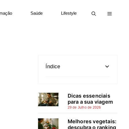
rmação
Saúde
Lifestyle
Índice
Seguro auto online: o que é e
quando compensa fazê-lo
Dicas essenciais
pela internet
para a sua viagem
29 de Julho de 2026
Antes de começar: simular e
comparar seguros auto online
Melhores vegetais:
descubra o ranking