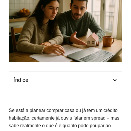
Índice
O que é o spread no crédito habitação
Relação entre spread, Euribor e taxa de juro
Se está a planear comprar casa ou já tem um crédito
habitação, certamente já ouviu falar em spread – mas
Fatores que influenciam o spread
sabe realmente o que é e quanto pode poupar ao