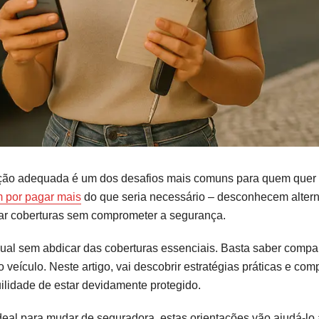
eção adequada é um dos desafios mais comuns para quem quer
 por pagar mais
do que seria necessário – desconhecem altern
ar coberturas sem comprometer a segurança.
anual sem abdicar das coberturas essenciais. Basta saber compar
o veículo. Neste artigo, vai descobrir estratégias práticas e co
ilidade de estar devidamente protegido.
eal para mudar de seguradora, estas orientações vão ajudá-lo 