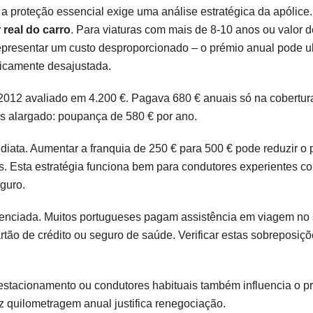
 proteção essencial exige uma análise estratégica da apólice
 real do carro
. Para viaturas com mais de 8-10 anos ou valor d
representar um custo desproporcionado – o prémio anual pode u
micamente desajustada.
e 2012 avaliado em 4.200 €. Pagava 680 € anuais só na cobertur
os alargado: poupança de 580 € por ano.
iata. Aumentar a franquia de 250 € para 500 € pode reduzir o 
. Esta estratégia funciona bem para condutores experientes c
guro.
enciada. Muitos portugueses pagam assistência em viagem no
tão de crédito ou seguro de saúde. Verificar estas sobreposiçõ
 estacionamento ou condutores habituais também influencia o 
 quilometragem anual justifica renegociação.