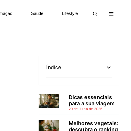
rmação
Saúde
Lifestyle
Índice
Seguro automóvel barato: o
que é preço baixo sem perder
Dicas essenciais
proteção
para a sua viagem
29 de Julho de 2026
Coberturas essenciais vs.
extras: onde pode (e não
Melhores vegetais:
pode) cortar
descubra o ranking