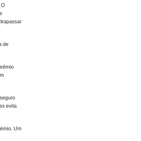
. O
e
ltrapassar
a de
prémio
om
 seguro
es evita
prémio. Um