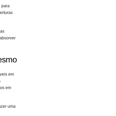
e para
erturas
das
 absorver
mesmo
íveis em
s
dos em
fazer uma