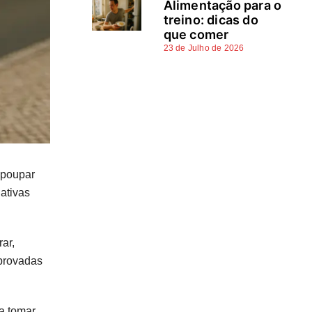
Alimentação para o
treino: dicas do
que comer
23 de Julho de 2026
 poupar
ativas
ar,
mprovadas
a tomar