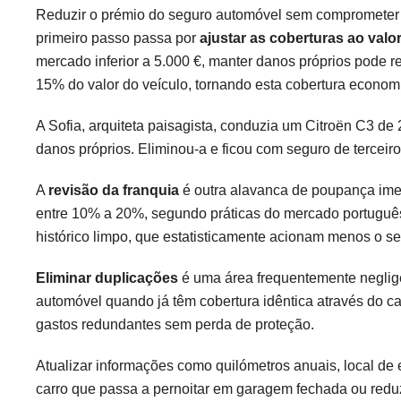
Reduzir o prémio do seguro automóvel sem comprometer a
primeiro passo passa por
ajustar as coberturas ao valor
mercado inferior a 5.000 €, manter danos próprios pode 
15% do valor do veículo, tornando esta cobertura econo
A Sofia, arquiteta paisagista, conduzia um Citroën C3 d
danos próprios. Eliminou-a e ficou com seguro de terceir
A
revisão da franquia
é outra alavanca de poupança imed
entre 10% a 20%, segundo práticas do mercado português
histórico limpo, que estatisticamente acionam menos o se
Eliminar duplicações
é uma área frequentemente neglig
automóvel quando já têm cobertura idêntica através do car
gastos redundantes sem perda de proteção.
Atualizar informações como quilómetros anuais, local de
carro que passa a pernoitar em garagem fechada ou reduz