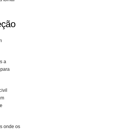
eção
m
s a
 para
ivil
em
se
as onde os