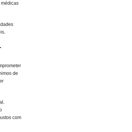
s médicas
idades
is.
r
omprometer
ínimos de
er
l.
o
custos com