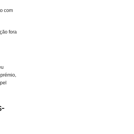
to com
ção fora
eu
 prémio,
apel
s-