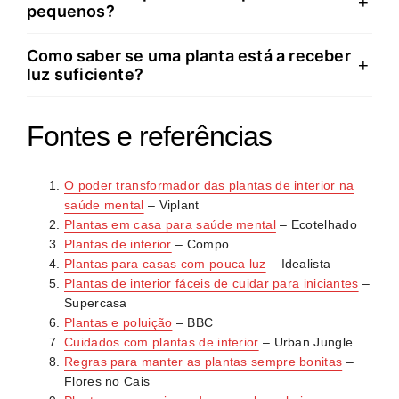
+
não drena adequadamente. Escolha um vaso 2-3 cm
pequenos?
com pedrinhas e água sob os vasos, ou pulverize
maior que o anterior com boa drenagem.
folhas regularmente. Humidificadores são eficazes em
Como saber se uma planta está a receber
Absolutamente. Use prateleiras flutuantes, cestos
+
divisões muito secas. Casas de banho naturalmente
luz suficiente?
suspensos e jardins verticais para otimizar espaço.
húmidas são ideais para espécies tropicais.
Escolha espécies compactas ou trepadeiras que
Folhas amareladas ou crescimento lento indicam
crescem verticalmente. Mesmo apartamentos
Fontes e referências
pouca luz. Folhas queimadas ou descoloradas
minúsculos podem acomodar várias plantas com
sugerem luz excessiva. A maioria das plantas prefere
planeamento inteligente.
O poder transformador das plantas de interior na
luz indireta brilhante. Observe a planta e ajuste a
saúde mental
– Viplant
posição conforme necessário para encontrar o
Plantas em casa para saúde mental
– Ecotelhado
equilíbrio ideal.
Plantas de interior
– Compo
Plantas para casas com pouca luz
– Idealista
Plantas de interior fáceis de cuidar para iniciantes
–
Supercasa
Plantas e poluição
– BBC
Cuidados com plantas de interior
– Urban Jungle
Regras para manter as plantas sempre bonitas
–
Flores no Cais