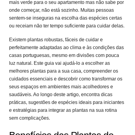
mais verde para o seu apartamento mas não sabe por
onde começar, não está sozinho. Muitas pessoas
Cuidados Fundamentais para Plantas de
sentem-se inseguras na escolha das espécies certas
Interior
ou receiam não ter tempo suficiente para cuidar delas.
Plantas Ideais para Espaços com Pouca Luz
Existem plantas robustas, fáceis de cuidar e
perfeitamente adaptadas ao clima e às condições das
Transformar a Casa num Refúgio Verde
casas portuguesas, mesmo em divisões com pouca
O Primeiro Passo para uma Casa mais Verde
luz natural. Este guia vai ajudá-lo a escolher as
melhores plantas para a sua casa, compreender os
Perguntas frequentes
cuidados essenciais e descobrir como transformar os
seus espaços em ambientes mais acolhedores e
Fontes e referências
saudáveis. Ao longo deste artigo, encontra dicas
práticas, sugestões de espécies ideais para iniciantes
e estratégias para integrar as plantas na sua rotina
sem complicações.