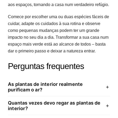
aos espaços, tornando a casa num verdadeiro refúgio.
Comece por escolher uma ou duas espécies fáceis de
cuidar, adapte os cuidados à sua rotina e observe
como pequenas mudanças podem ter um grande
impacto no seu dia a dia. Transformar a sua casa num
espaço mais verde está ao alcance de todos – basta
dar o primeiro passo e deixar a natureza entrar.
Perguntas frequentes
As plantas de interior realmente
+
purificam o ar?
Quantas vezes devo regar as plantas de
Sim, muitas plantas purificam o ar. Espécies como
+
interior?
pothos, sansevieria e lírio-da-paz removem toxinas
como formaldeído e benzeno. Embora o efeito não