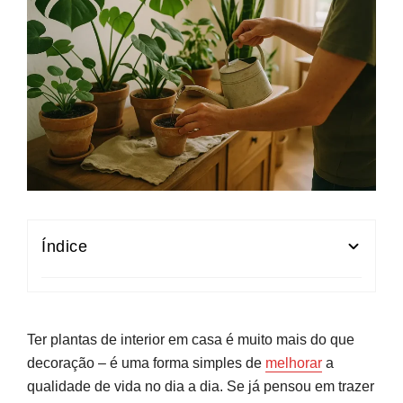
Índice
Benefícios das Plantas de Interior para o Bem-
Estar
Ter plantas de interior em casa é muito mais do que
Dicas para Escolher Plantas de Interior
decoração – é uma forma simples de
melhorar
a
qualidade de vida no dia a dia. Se já pensou em trazer
Plantas de Interior para Iniciantes