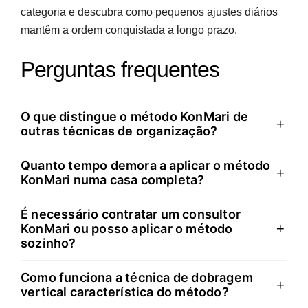
categoria e descubra como pequenos ajustes diários
mantêm a ordem conquistada a longo prazo.
Perguntas frequentes
O que distingue o método KonMari de
+
outras técnicas de organização?
Quanto tempo demora a aplicar o método
O método organiza por categorias em vez de divisões.
+
KonMari numa casa completa?
Enquanto abordagens tradicionais arrumam quarto a
quarto, o KonMari trabalha primeiro toda a roupa,
É necessário contratar um consultor
A duração varia conforme o volume de pertences e o
depois todos os livros, e assim sucessivamente. Esta
+
KonMari ou posso aplicar o método
espaço disponível. Marie Kondo recomenda completar
estrutura treina progressivamente a capacidade de
sozinho?
o processo num período intensivo de cerca de seis
decisão, começando pelos itens com menor carga
meses, trabalhando categoria a categoria sem
emocional. Além disso, o critério central não é
Como funciona a técnica de dobragem
Pode aplicar o método autonomamente seguindo o
+
interrupções prolongadas. Em Portugal, projetos
vertical característica do método?
utilidade mas alegria: só se conserva o que
livro “A Mágica da Arrumação” ou recursos online em
acompanhados por consultores certificados podem