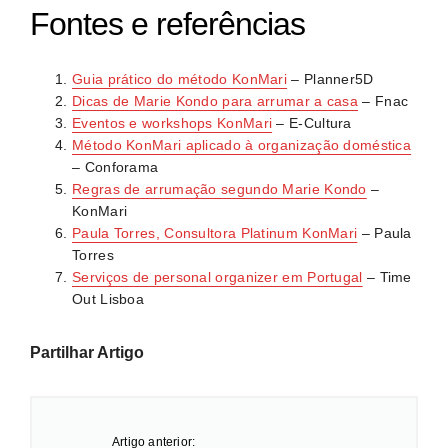
Sim. O livro “A Mágica da Arrumação” está disponível
cada categoria e reponha os objetos após uso. Avalie
Fontes e referências
em bom estado, dando-lhes nova utilidade.
em português e continua a ser a referência principal.
novas aquisições com o mesmo critério – traz alegria?
Online, plataformas como Planner5D, blogs
-, evitando acumular novamente. Pequenos ajustes
Guia prático do método KonMari
– Planner5D
especializados e publicações portuguesas como
diários previnem o regresso ao caos.
Dicas de Marie Kondo para arrumar a casa
– Fnac
Doutor Finanças oferecem guias detalhados em
Eventos e workshops KonMari
– E-Cultura
português sobre técnicas, ordem das categorias e
Método KonMari aplicado à organização doméstica
adaptações ao contexto nacional, permitindo iniciar o
– Conforama
processo autonomamente.
Regras de arrumação segundo Marie Kondo
–
KonMari
Paula Torres, Consultora Platinum KonMari
– Paula
Torres
Serviços de personal organizer em Portugal
– Time
Out Lisboa
Partilhar Artigo
Artigo anterior: