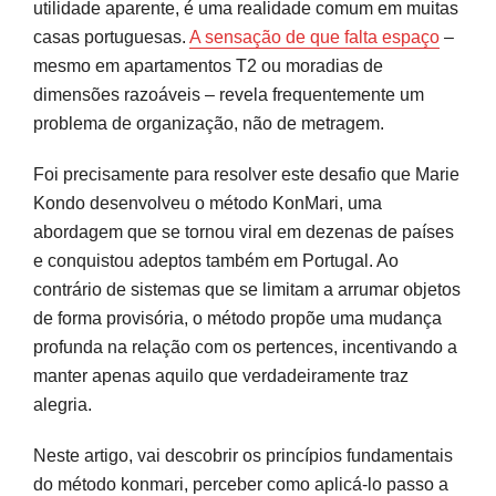
utilidade aparente, é uma realidade comum em muitas
Passo a passo para organizar a casa com o
casas portuguesas.
A sensação de que falta espaço
–
método KonMari
mesmo em apartamentos T2 ou moradias de
Categoria 1: Roupa
dimensões razoáveis – revela frequentemente um
problema de organização, não de metragem.
Categorias seguintes
Foi precisamente para resolver este desafio que Marie
Consultores, serviços e recursos KonMari em
Kondo desenvolveu o método KonMari, uma
Portugal
abordagem que se tornou viral em dezenas de países
Transforme a sua casa categoria a categoria
e conquistou adeptos também em Portugal. Ao
contrário de sistemas que se limitam a arrumar objetos
Perguntas frequentes
de forma provisória, o método propõe uma mudança
profunda na relação com os pertences, incentivando a
Fontes e referências
manter apenas aquilo que verdadeiramente traz
alegria.
Neste artigo, vai descobrir os princípios fundamentais
do método konmari, perceber como aplicá-lo passo a