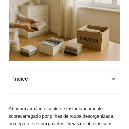
Índice
O que é o método KonMari e porque se tornou
tão popular
Abrir um armário e sentir-se instantaneamente
Princípios base do método KonMari aplicados
sobrecarregado por pilhas de roupa desorganizada,
às casas portuguesas
ou deparar-se com gavetas cheias de objetos sem