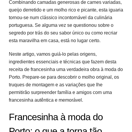
Combinando camadas generosas de carnes variadas,
Molho de francesinha original: como conseguir
queijo derretido e um molho rico e picante, esta iguaria
sabor autêntico
tornou-se num clássico incontornável da culinária
portuguesa. Se alguma vez se questionou sobre o
Montagem, confeção e variações da
segredo por trás do seu sabor único ou como recriar
francesinha em casa
esta maravilha em casa, está no lugar certo.
Leve a tradição portuense para a sua cozinha
Neste artigo, vamos guiá-lo pelas origens,
ingredientes essenciais e técnicas que fazem desta
Perguntas frequentes
receita de francesinha uma verdadeira obra à moda do
Fontes e referências
Porto. Prepare-se para descobrir o molho original, os
truques de montagem e as variações que lhe
permitirão surpreender família e amigos com uma
francesinha autêntica e memorável.
Francesinha à moda do
Porto: o que a torna tão