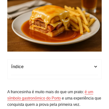
Índice
Francesinha à moda do Porto: o que a torna tão
especial
A francesinha é muito mais do que um prato:
é um
Receita de Francesinha: pão, carnes, queijo e
símbolo gastronómico do Porto
e uma experiência que
acompanhamentos
conquista quem a prova pela primeira vez.