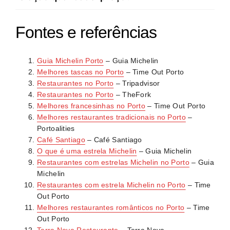
significativamente. Restaurantes contemporâneos e
alimentares, e a cozinha ao fogo com ingredientes de
de cozinha de autor incluem opções plant-based nos
máxima frescura torna-se prioridade. A cozinha de
Cedofeita, Bonfim e Paranhos destacam-se pela
seus menus. Espaços recentes como o Gruta
Fontes e referências
autor continua a expandir-se com reconhecimento do
concentração de restaurantes frequentados por locais,
incorporam técnicas modernas com ingredientes
Guia Michelin.
com preços mais acessíveis e qualidade consistente.
locais adaptados a dietas específicas, enquanto
Guia Michelin Porto
– Guia Michelin
A Ribeira tem preços inflacionados devido ao turismo.
tascas tradicionais começam a oferecer alternativas
Melhores tascas no Porto
– Time Out Porto
A Foz e Boavista albergam propostas sofisticadas
mediante pedido.
Restaurantes no Porto
– Tripadvisor
para ocasiões especiais, mas com valores superiores.
Restaurantes no Porto
– TheFork
Melhores francesinhas no Porto
– Time Out Porto
Melhores restaurantes tradicionais no Porto
–
Portoalities
Café Santiago
– Café Santiago
O que é uma estrela Michelin
– Guia Michelin
Restaurantes com estrelas Michelin no Porto
– Guia
Michelin
Restaurantes com estrela Michelin no Porto
– Time
Out Porto
Melhores restaurantes românticos no Porto
– Time
Out Porto
Terra Nova Restaurante
– Terra Nova