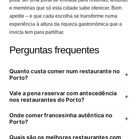
e memórias que só esta cidade sabe oferecer. Bom
apetite – e que cada escolha se transforme numa
experiência à altura da riqueza gastronómica que a
invicta tem para partilhar.
Perguntas frequentes
Quanto custa comer num restaurante no
+
Porto?
Vale a pena reservar com antecedência
Os preços variam entre 5,50 € e 200 € por pessoa.
+
nos restaurantes do Porto?
Tascas tradicionais servem refeições completas por
5,50 € – 10 €, restaurantes de gama média custam 15
Onde comer francesinha autêntica no
Sim, especialmente em restaurantes com estrela
+
€ – 30 €, e estabelecimentos de alta gastronomia
Porto?
Michelin, espaços com vista para o Douro e durante
começam nos 80 € – 150 €. A cidade oferece opções
fins de semana ou épocas altas. Restaurantes
para todos os orçamentos sem comprometer a
Quais são os melhores restaurantes com
O Café Santiago, na Rua de Passos Manuel, é a