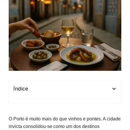
Índice
Como escolher restaurantes no Porto
Tipo de cozinha e autenticidade
O Porto é muito mais do que vinhos e pontes. A cidade
Orçamento realista
invicta consolidou-se como um dos destinos