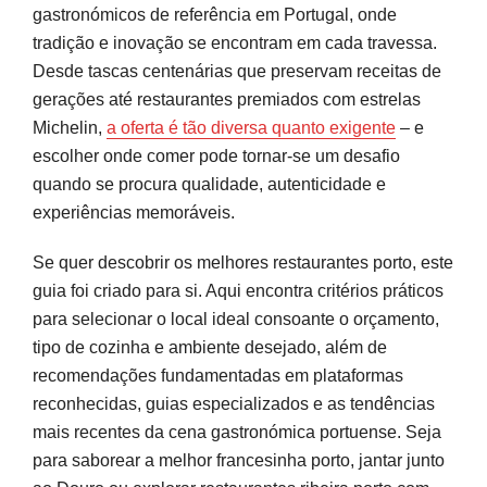
gastronómicos de referência em Portugal, onde
Localização estratégica
tradição e inovação se encontram em cada travessa.
Ambiente e ocasião
Desde tascas centenárias que preservam receitas de
gerações até restaurantes premiados com estrelas
Os melhores restaurantes do Porto segundo
Michelin,
a oferta é tão diversa quanto exigente
– e
guias e plataformas
escolher onde comer pode tornar-se um desafio
quando se procura qualidade, autenticidade e
Cozinha tradicional portuguesa: onde comer à
experiências memoráveis.
moda do Porto
Se quer descobrir os melhores restaurantes porto, este
Fine dining e restaurantes com estrela Michelin
guia foi criado para si. Aqui encontra critérios práticos
no Porto
para selecionar o local ideal consoante o orçamento,
Restaurantes com vista para o Douro e espaços
tipo de cozinha e ambiente desejado, além de
com ambiente especial
recomendações fundamentadas em plataformas
reconhecidas, guias especializados e as tendências
Novos restaurantes e tendências gastronómicas
mais recentes da cena gastronómica portuense. Seja
no Porto
para saborear a melhor francesinha porto, jantar junto