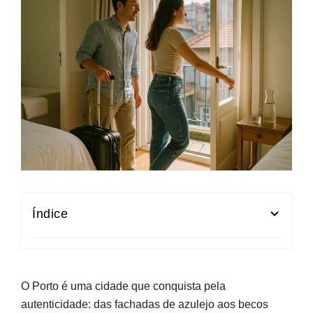
Índice
Como escolher a melhor zona para ficar no
Porto
O Porto é uma cidade que conquista pela
Hotéis no Porto: centro histórico e Baixa
autenticidade: das fachadas de azulejo aos becos