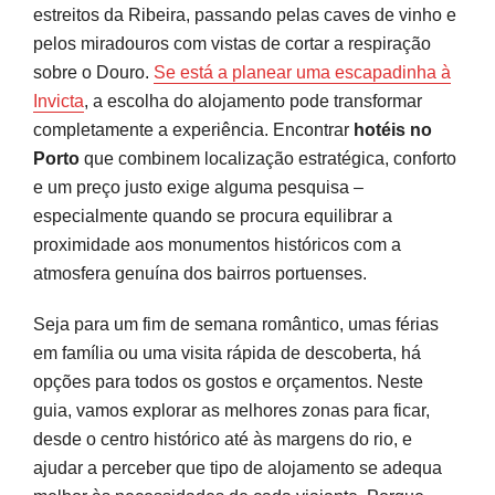
estreitos da Ribeira, passando pelas caves de vinho e
Hotéis românticos e com vista para o Douro
pelos miradouros com vistas de cortar a respiração
sobre o Douro.
Se está a planear uma escapadinha à
Hotéis para famílias e estadias confortáveis
Invicta
, a escolha do alojamento pode transformar
completamente a experiência. Encontrar
hotéis no
Encontrar o espaço certo na Invicta
Porto
que combinem localização estratégica, conforto
Perguntas frequentes
e um preço justo exige alguma pesquisa –
especialmente quando se procura equilibrar a
Fontes e referências
proximidade aos monumentos históricos com a
atmosfera genuína dos bairros portuenses.
Seja para um fim de semana romântico, umas férias
em família ou uma visita rápida de descoberta, há
opções para todos os gostos e orçamentos. Neste
guia, vamos explorar as melhores zonas para ficar,
desde o centro histórico até às margens do rio, e
ajudar a perceber que tipo de alojamento se adequa