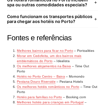
A Baixa coloca o viajante no epicentro turístico, com
+
dependendo da zona e época. Comparar plataformas
spa ou outras comodidades especiais?
acesso imediato a monumentos e comércio. Cedofeita
e reservar fora da época alta permite poupanças
oferece ambiente mais autêntico e boémio, com
significativas.
Como funcionam os transportes públicos
Várias opções românticas oferecem experiências
+
galerias de arte, cafés locais e vida de bairro genuína,
para chegar aos hotéis no Porto?
completas. O The Yeatman Hotel dispõe de spa de
mantendo proximidade ao centro mas com menos
referência e carta de vinhos premium. Outros como o
agitação.
O metro e autocarros STCP cobrem zonas como
Torel Palace Porto destacam-se pelo design arrojado
Fontes e referências
Baixa, Casa da Música e Boavista, integrados no
e serviço personalizado que valoriza cada detalhe da
sistema Andante. Estações de metro ficam geralmente
estadia.
Melhores bairros para ficar no Porto
– Portoalities
a 3 minutos a pé dos estabelecimentos centrais.
Morar em Cedofeita, um dos bairros mais
Equilibrar proximidade pedonal com acesso a
emblemáticos do Porto
– Idealista
transportes garante flexibilidade sem custos
Os melhores alojamentos na Baixa
– Time Out
excessivos.
Porto
Hotéis no Porto Centro – Baixa
– Momondo
Pestana Douro Riverside
– Pestana Hotels
Os melhores hotéis românticos no Porto
– Time Out
Porto
Hotéis para famílias no Porto
– Booking.com
Melhores hotéis para crianças em Portugal
–