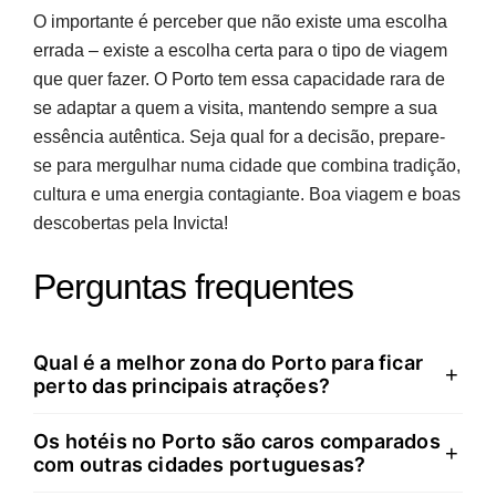
O importante é perceber que não existe uma escolha
errada – existe a escolha certa para o tipo de viagem
que quer fazer. O Porto tem essa capacidade rara de
se adaptar a quem a visita, mantendo sempre a sua
essência autêntica. Seja qual for a decisão, prepare-
se para mergulhar numa cidade que combina tradição,
cultura e uma energia contagiante. Boa viagem e boas
descobertas pela Invicta!
Perguntas frequentes
Qual é a melhor zona do Porto para ficar
+
perto das principais atrações?
Os hotéis no Porto são caros comparados
A Baixa e o centro histórico são as zonas mais
+
com outras cidades portuguesas?
práticas. Colocam o viajante a poucos minutos a pé da