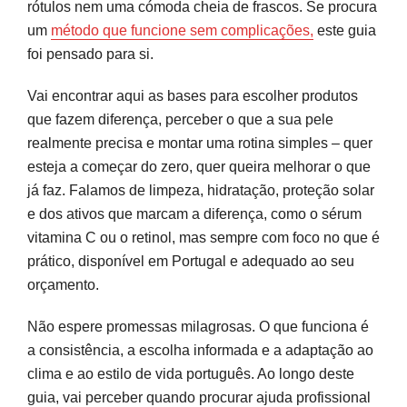
rótulos nem uma cómoda cheia de frascos. Se procura
Rotina de skincare de dia: passo a passo
um
método que funcione sem complicações,
este guia
essencial
foi pensado para si.
Rotina de noite e cuidados extra: esfoliantes,
Vai encontrar aqui as bases para escolher produtos
máscaras e tratamentos
que fazem diferença, perceber o que a sua pele
Esfoliação: frequência e timing
realmente precisa e montar uma rotina simples – quer
esteja a começar do zero, quer queira melhorar o que
Atenção com a combinação de ativos
já faz. Falamos de limpeza, hidratação, proteção solar
Máscaras faciais: quando e como
e dos ativos que marcam a diferença, como o sérum
vitamina C ou o retinol, mas sempre com foco no que é
Ordem de aplicação na noite de tratamento
prático, disponível em Portugal e adequado ao seu
Skincare inteligente: adaptar a rotina ao seu
orçamento.
objetivo e orçamento
Não espere promessas milagrosas. O que funciona é
Quando procurar ajuda profissional:
a consistência, a escolha informada e a adaptação ao
dermatologia e estética em Portugal
clima e ao estilo de vida português. Ao longo deste
guia, vai perceber quando procurar ajuda profissional