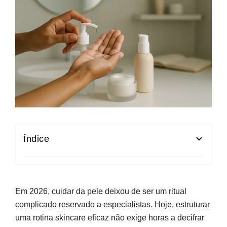
Índice
Rotina skincare: o que mudou e por onde
começar
Em 2026, cuidar da pele deixou de ser um ritual
Conhecer a sua pele: base de qualquer boa
complicado reservado a especialistas. Hoje, estruturar
rotina
uma rotina skincare eficaz não exige horas a decifrar