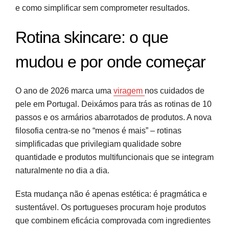
Consistência e adaptação: os pilares de uma
e como simplificar sem comprometer resultados.
pele saudável
Rotina skincare: o que
Perguntas frequentes
mudou e por onde começar
Fontes e referências
O ano de 2026 marca uma
viragem
nos cuidados de
pele em Portugal. Deixámos para trás as rotinas de 10
passos e os armários abarrotados de produtos. A nova
filosofia centra-se no “menos é mais” – rotinas
simplificadas que privilegiam qualidade sobre
quantidade e produtos multifuncionais que se integram
naturalmente no dia a dia.
Esta mudança não é apenas estética: é pragmática e
sustentável. Os portugueses procuram hoje produtos
que combinem eficácia comprovada com ingredientes