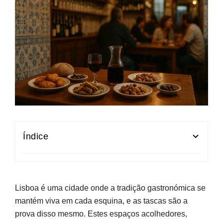
Índice
O que é uma tasca lisboeta e porque continua a
conquistar foodies
Lisboa é uma cidade onde a tradição gastronómica se
Tascas em Lisboa: roteiros para comer bem e
mantém viva em cada esquina, e as tascas são a
barato
prova disso mesmo. Estes espaços acolhedores,