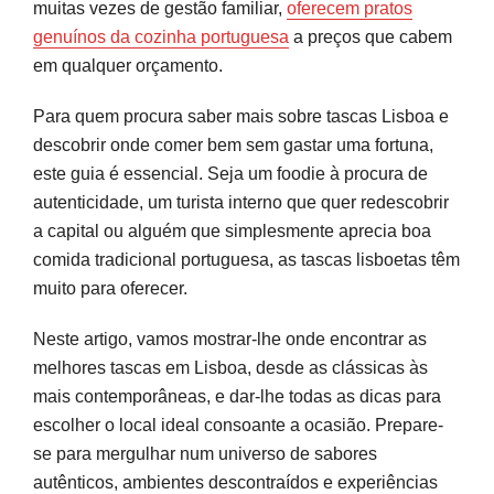
muitas vezes de gestão familiar,
oferecem pratos
Mouraria e Alfama: o coração das tascas lisboetas
genuínos da cozinha portuguesa
a preços que cabem
Graça: vista privilegiada e petiscos tradicionais
em qualquer orçamento.
Campolide e outros bairros emergentes
Para quem procura saber mais sobre tascas Lisboa e
Novas tascas: tradição portuguesa com toque
descobrir onde comer bem sem gastar uma fortuna,
contemporâneo
este guia é essencial. Seja um foodie à procura de
autenticidade, um turista interno que quer redescobrir
Como escolher a melhor tasca para cada
a capital ou alguém que simplesmente aprecia boa
ocasião
comida tradicional portuguesa, as tascas lisboetas têm
muito para oferecer.
Sabores autênticos que merecem ser repetidos
Neste artigo, vamos mostrar-lhe onde encontrar as
Perguntas frequentes
melhores tascas em Lisboa, desde as clássicas às
mais contemporâneas, e dar-lhe todas as dicas para
Fontes e referências
escolher o local ideal consoante a ocasião. Prepare-
se para mergulhar num universo de sabores
autênticos, ambientes descontraídos e experiências