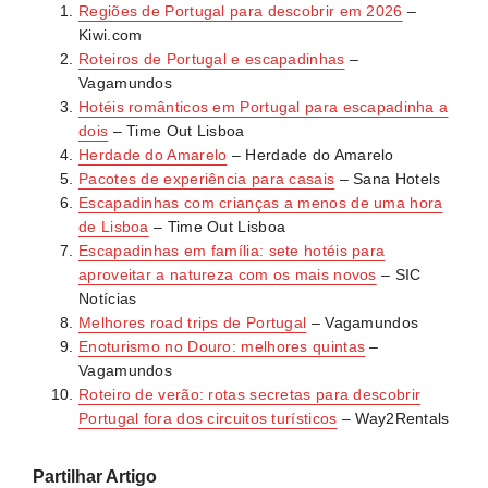
para uma experiência mais imersiva e educativa.
Regiões de Portugal para descobrir em 2026
–
Gerês ou fazer
road trips
, alugar carro é essencial para
programas de animação infantil facilitam o descanso
Kiwi.com
ter flexibilidade e aceder a locais mais remotos.
dos adultos. Programe atividades ao ar livre pela
Roteiros de Portugal e escapadinhas
–
Verifique se o alojamento oferece estacionamento
manhã e reserve as tardes para momentos mais
Vagamundos
gratuito. Reservar o carro com antecedência garante
Hotéis românticos em Portugal para escapadinha a
tranquilos.
melhores tarifas, especialmente em época alta.
dois
– Time Out Lisboa
Herdade do Amarelo
– Herdade do Amarelo
Pacotes de experiência para casais
– Sana Hotels
Escapadinhas com crianças a menos de uma hora
de Lisboa
– Time Out Lisboa
Escapadinhas em família: sete hotéis para
aproveitar a natureza com os mais novos
– SIC
Notícias
Melhores road trips de Portugal
– Vagamundos
Enoturismo no Douro: melhores quintas
–
Vagamundos
Roteiro de verão: rotas secretas para descobrir
Portugal fora dos circuitos turísticos
– Way2Rentals
Partilhar Artigo