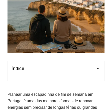
Índice
Escapadinhas em Portugal: Como Escolher o
Destino Ideal
Planear uma escapadinha de fim de semana em
Fins de Semana Românticos: Alojamentos e
Portugal é uma das melhores formas de renovar
Experiências para Casais
energias sem precisar de longas férias ou grandes