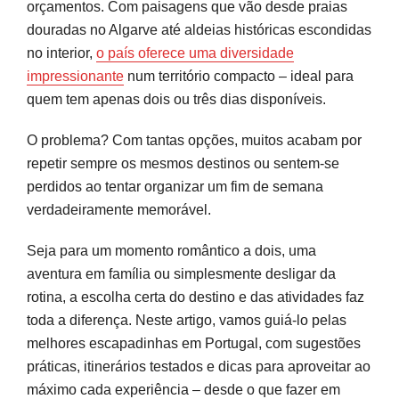
orçamentos. Com paisagens que vão desde praias
Escapadinhas em Família: Natureza e
douradas no Algarve até aldeias históricas escondidas
Entretenimento Próximo das Cidades
no interior,
o país oferece uma diversidade
impressionante
num território compacto – ideal para
Fins de Semana Temáticos: Experiências
quem tem apenas dois ou três dias disponíveis.
Únicas e Road Trips
O problema? Com tantas opções, muitos acabam por
O Que Fazer em Lisboa: Roteiro de Fim de
repetir sempre os mesmos destinos ou sentem-se
Semana
perdidos ao tentar organizar um fim de semana
verdadeiramente memorável.
O Que Fazer no Porto: História, Vinho e
Gastronomia
Seja para um momento romântico a dois, uma
aventura em família ou simplesmente desligar da
Sintra: O Que Visitar Num Dia
rotina, a escolha certa do destino e das atividades faz
Praias Algarve: Escolher a Costa Certa para o
toda a diferença. Neste artigo, vamos guiá-lo pelas
Seu Perfil
melhores escapadinhas em Portugal, com sugestões
práticas, itinerários testados e dicas para aproveitar ao
Planeie o Próximo Fim de Semana com
máximo cada experiência – desde o que fazer em