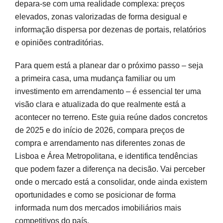
depara-se com uma realidade complexa: preços
Rendas em Lisboa em 2025-2026: quanto se
elevados, zonas valorizadas de forma desigual e
paga e como está a procura
informação dispersa por dezenas de portais, relatórios
e opiniões contraditórias.
Tendências e oportunidades em Lisboa até
2026: comprar, arrendar ou investir?
Para quem está a planear dar o próximo passo – seja
a primeira casa, uma mudança familiar ou um
Informação organizada para decisões práticas
investimento em arrendamento – é essencial ter uma
visão clara e atualizada do que realmente está a
Perguntas frequentes
acontecer no terreno. Este guia reúne dados concretos
Fontes e referências
de 2025 e do início de 2026, compara preços de
compra e arrendamento nas diferentes zonas de
Lisboa e Área Metropolitana, e identifica tendências
que podem fazer a diferença na decisão. Vai perceber
onde o mercado está a consolidar, onde ainda existem
oportunidades e como se posicionar de forma
informada num dos mercados imobiliários mais
competitivos do país.