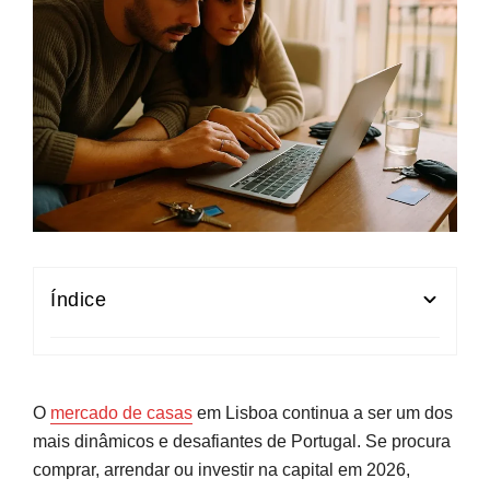
Índice
Como está o mercado de casas em Lisboa em
2026?
O
mercado de casas
em Lisboa continua a ser um dos
Preços de compra em Lisboa: zonas mais
mais dinâmicos e desafiantes de Portugal. Se procura
caras, mais baratas e evolução recente
comprar, arrendar ou investir na capital em 2026,