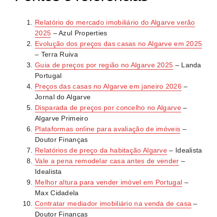
de 2024. Esta tendência ascendente mantém-se em
inserires a morada e características do imóvel para
2026, impulsionada pela procura estrangeira, oferta
Relatório do mercado imobiliário do Algarve verão
obteres uma estimativa em segundos, baseada em
limitada e crescimento de 9% na construção nova
2025
– Azul Properties
dados de milhares de transações e anúncios ativos.
durante 2024.
Evolução dos preços das casas no Algarve em 2025
No entanto, não confies apenas numa ferramenta:
– Terra Ruiva
cruza informação entre várias plataformas e pesquisa
Guia de preços por região no Algarve 2025
– Landa
também propriedades comparáveis à venda na tua
Portugal
Preços das casas no Algarve em janeiro 2026
–
zona.
Jornal do Algarve
Disparada de preços por concelho no Algarve
–
Algarve Primeiro
Plataformas online para avaliação de imóveis
–
Doutor Finanças
Relatórios de preço da habitação Algarve
– Idealista
Vale a pena remodelar casa antes de vender
–
Idealista
Melhor altura para vender imóvel em Portugal
–
Max Cidadela
Contratar mediador imobiliário na venda de casa
–
Doutor Finanças