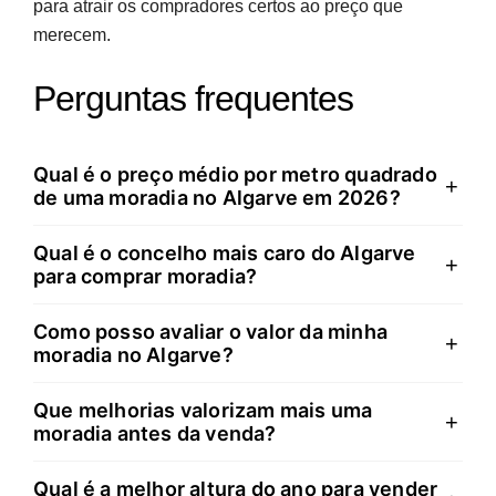
para atrair os compradores certos ao preço que
merecem.
Perguntas frequentes
Qual é o preço médio por metro quadrado
+
de uma moradia no Algarve em 2026?
Qual é o concelho mais caro do Algarve
O preço mediano no Algarve ronda os 3.899 €/m² em
+
para comprar moradia?
janeiro de 2026. No entanto, existe grande variação
entre concelhos: Loulé apresenta valores na ordem
Como posso avaliar o valor da minha
Loulé é o concelho mais caro, com preços médios de
+
dos 4.675 €/m², enquanto Alcoutim, no interior, regista
moradia no Algarve?
4.675 €/m². Lagos surge em segundo lugar com 4.434
apenas 1.061 €/m². Os concelhos do litoral mantêm-se
€/m², seguido por Albufeira (3.906 €/m²) e Lagoa
consideravelmente mais caros do que o interior devido
Que melhorias valorizam mais uma
Começa por usar ferramentas online gratuitas como
+
(3.881 €/m²). Esta diferença justifica-se pela
à procura turística e internacional.
moradia antes da venda?
Idealista, CASAFARI ou Housefy, que fornecem
proximidade à costa, infraestruturas turísticas
estimativas baseadas em dados de mercado. Depois,
desenvolvidas e elevada procura internacional.
Qual é a melhor altura do ano para vender
Pintura com cores neutras, renovação de cozinhas e