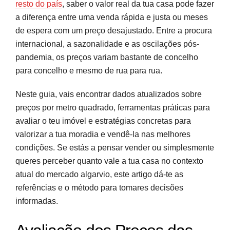
resto do país
, saber o valor real da tua casa pode fazer
Ferramentas e Comparativos para Avaliar o
a diferença entre uma venda rápida e justa ou meses
Preço da Tua Moradia
de espera com um preço desajustado. Entre a procura
internacional, a sazonalidade e as oscilações pós-
Estratégias para Valorizar e Vender Moradia no
pandemia, os preços variam bastante de concelho
Algarve
para concelho e mesmo de rua para rua.
Preparação e Dados Concretos Fazem a
Neste guia, vais encontrar dados atualizados sobre
Diferença
preços por metro quadrado, ferramentas práticas para
avaliar o teu imóvel e estratégias concretas para
Perguntas frequentes
valorizar a tua moradia e vendê-la nas melhores
Fontes e referências
condições. Se estás a pensar vender ou simplesmente
queres perceber quanto vale a tua casa no contexto
atual do mercado algarvio, este artigo dá-te as
referências e o método para tomares decisões
informadas.