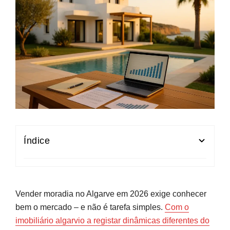
Índice
Avaliação dos Preços das Moradias no Algarve
(2024-2026)
Vender moradia no Algarve em 2026 exige conhecer
Referências de Preço por Metro Quadrado no
bem o mercado – e não é tarefa simples.
Com o
Algarve
imobiliário algarvio a registar dinâmicas diferentes do