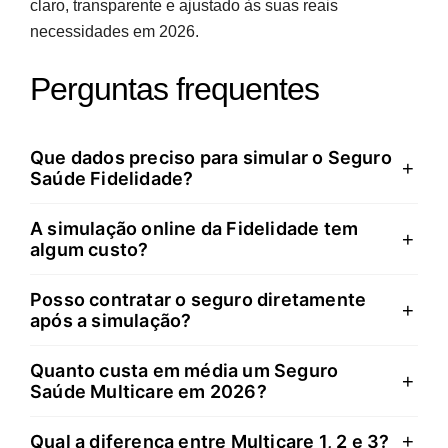
claro, transparente e ajustado às suas reais
necessidades em 2026.
Perguntas frequentes
Que dados preciso para simular o Seguro
+
Saúde Fidelidade?
A simulação online da Fidelidade tem
Precisa de idade, profissão, código postal e número
+
algum custo?
de pessoas a segurar. A ferramenta também solicita
informação sobre coberturas adicionais desejadas,
Posso contratar o seguro diretamente
Não, a simulação é totalmente gratuita. Pode fazer
+
como estomatologia ou medicina alternativa. Estes
após a simulação?
quantas simulações quiser no site oficial da
dados permitem calcular o prémio ajustado ao seu
Fidelidade, ajustando coberturas e comparando
perfil.
Quanto custa em média um Seguro
Sim, o simulador permite contratar online após análise
+
prémios sem qualquer compromisso ou encargo
Saúde Multicare em 2026?
da proposta. Pode também optar por guardar a
financeiro.
simulação, pedir apoio de um mediador ou solicitar
+
Qual a diferença entre Multicare 1, 2 e 3?
O custo varia conforme idade, localização e coberturas