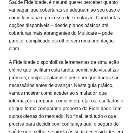
Saúde Fidelidade, é natural querer perceber quanto
Escolher o plano certo: principais coberturas
vai pagar, que coberturas se adequam ao seu caso e
Multicare na simulação
como funciona o processo de simulação. Com tantas
opções disponíveis – desde planos básicos até
Confirmar a proposta: comparar simulação,
coberturas mais abrangentes do Multicare – pode
condições gerais e outras ofertas
parecer complicado escolher sem uma orientação
clara.
Validar a escolha antes de contratar
A Fidelidade disponibiliza ferramentas de simulação
Perguntas frequentes
online que facilitam esta tarefa, permitindo visualizar
Fontes e referências
prémios, comparar planos e perceber que dados são
necessários antes de avançar. Neste guia prático,
vamos mostrar como aceder ao simulador, que
informações preparar, como interpretar os resultados e
de que forma comparar a proposta da Fidelidade com
outras ofertas do mercado. No final, terá tudo o que
precisa para decidir com confiança qual o seguro de
saúde que melhor se ajusta às suas necessidades em