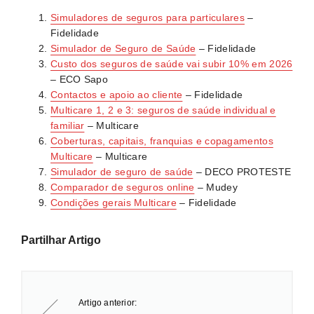
número de pessoas a segurar e as suas idades. O
as condições gerais para a lista completa.
Simuladores de seguros para particulares
–
prémio será ajustado em função do número de
Fidelidade
beneficiários e respetivos perfis de risco.
Simulador de Seguro de Saúde
– Fidelidade
Custo dos seguros de saúde vai subir 10% em 2026
– ECO Sapo
Contactos e apoio ao cliente
– Fidelidade
Multicare 1, 2 e 3: seguros de saúde individual e
familiar
– Multicare
Coberturas, capitais, franquias e copagamentos
Multicare
– Multicare
Simulador de seguro de saúde
– DECO PROTESTE
Comparador de seguros online
– Mudey
Condições gerais Multicare
– Fidelidade
Partilhar Artigo
Artigo anterior: