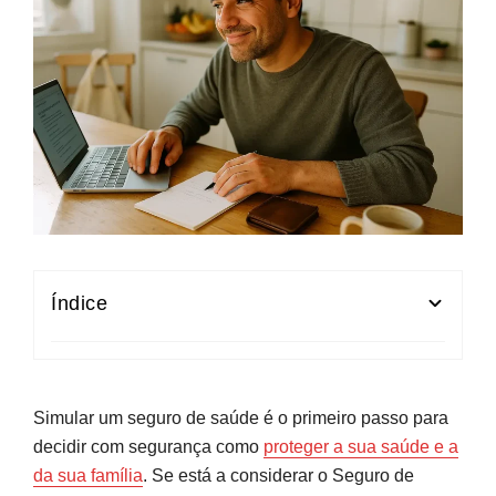
Índice
Como funciona a simulação do Seguro Saúde
Fidelidade em 2026
Simular um seguro de saúde é o primeiro passo para
Passo a passo: onde e como simular o Seguro
decidir com segurança como
proteger a sua saúde e a
Saúde Fidelidade
da sua família
. Se está a considerar o Seguro de