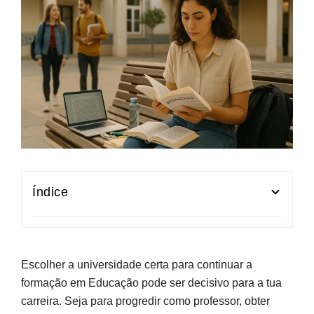
Índice
Como selecionar uma universidade de
Educação em Portugal
Escolher a universidade certa para continuar a
Rankings internacionais como ferramenta de decisão
formação em Educação pode ser decisivo para a tua
Critérios práticos para comparar instituições
carreira. Seja para progredir como professor, obter