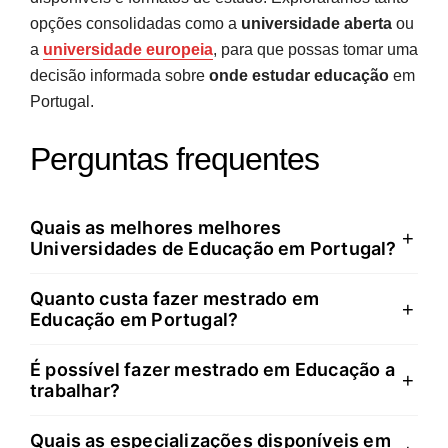
opções consolidadas como a
universidade aberta
ou
a
universidade europeia
, para que possas tomar uma
decisão informada sobre
onde estudar educação
em
Portugal.
Perguntas frequentes
Quais as melhores melhores
+
Universidades de Educação em Portugal?
Quanto custa fazer mestrado em
A Universidade do Porto, Universidade de Coimbra e
+
Educação em Portugal?
Universidade de Lisboa lideram os rankings
nacionais. A escolha depende da especialização
É possível fazer mestrado em Educação a
Entre as melhores Universidades de Educação, nas
+
pretendida: Porto e Coimbra destacam-se em Ciências
trabalhar?
universidades públicas, a propina anual ronda os
da Educação e Psicologia Educacional, enquanto o
1.250 € (total de 2.500 € para dois anos). Nas
ISCTE lidera em Psicologia. Consulta os rankings
Quais as especializações disponíveis em
Sim. As universidades privadas oferecem mestrados