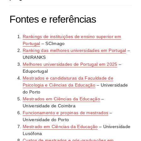
alunos. Universidades com forte investigação tendem
Universidade do Minho tem forte ligação ao tecido
a oferecer melhor formação.
Sim. Mestrados em áreas como Educação Especial,
educativo regional. Consulta diretamente as
Fontes e referências
Supervisão Pedagógica ou Administração
faculdades educação
sobre redes de parcerias para
Educacional são valorizados para progressão na
estágios e práticas pedagógicas.
Rankings de instituições de ensino superior em
carreira docente e acesso a cargos de coordenação.
Portugal
– SCImago
Verifica junto da escola ou sindicato os requisitos
Ranking das melhores universidades em Portugal
–
específicos para progressão.
UNIRANKS
Melhores universidades de Portugal em 2025
–
Eduportugal
Mestrados e candidaturas da Faculdade de
Psicologia e Ciências da Educação
– Universidade
do Porto
Mestrados em Ciências da Educação
–
Universidade de Coimbra
Funcionamento e propinas de mestrados
–
Universidade do Porto
Mestrado em Ciências da Educação
– Universidade
Lusófona
Custos de mestrados e pós-graduações em