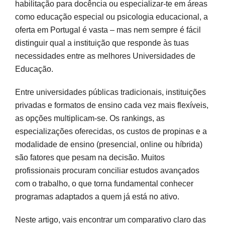
habilitação para docência ou especializar-te em áreas
O que olhar nos perfis das universidades
como educação especial ou psicologia educacional, a
Universidades públicas de Educação:
oferta em Portugal é vasta – mas nem sempre é fácil
especializações e custos
distinguir qual a instituição que responde às tuas
necessidades entre as melhores Universidades de
Opções em universidades privadas: mestrados
Educação.
em Educação e formatos de estudo
Entre universidades públicas tradicionais, instituições
Encontra a instituição que se ajusta aos teus
privadas e formatos de ensino cada vez mais flexíveis,
objetivos
as opções multiplicam-se. Os rankings, as
especializações oferecidas, os custos de propinas e a
Perguntas frequentes
modalidade de ensino (presencial, online ou híbrida)
são fatores que pesam na decisão. Muitos
Fontes e referências
profissionais procuram conciliar estudos avançados
com o trabalho, o que torna fundamental conhecer
programas adaptados a quem já está no ativo.
Neste artigo, vais encontrar um comparativo claro das